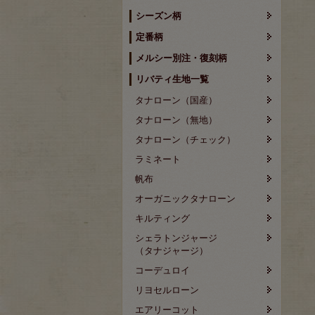
シーズン柄
定番柄
メルシー別注・復刻柄
リバティ生地一覧
タナローン（国産）
タナローン（無地）
タナローン（チェック）
ラミネート
帆布
オーガニックタナローン
キルティング
シェラトンジャージ
（タナジャージ）
コーデュロイ
リヨセルローン
エアリーコット