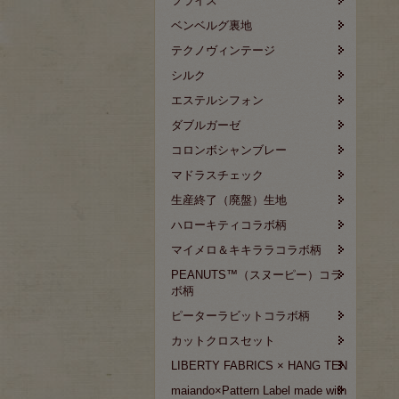
フライス
ベンベルグ裏地
テクノヴィンテージ
シルク
エステルシフォン
ダブルガーゼ
コロンボシャンブレー
マドラスチェック
生産終了（廃盤）生地
ハローキティコラボ柄
マイメロ＆キキララコラボ柄
PEANUTS™（スヌーピー）コラ
ボ柄
ピーターラビットコラボ柄
カットクロスセット
LIBERTY FABRICS × HANG TEN
maiando×Pattern Label made with