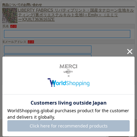
商品についてのお問い合わせ
LIBERTY FABRICS リバティプリント・国産タナローン生地キル
ティング(裏ポリエステルキルト生地)＜Emily＞（エミリ
ー)QUILT3636163ZE
氏名
必須
Eメールアドレス
必須
（確認）
お問い合わせ内容
必須