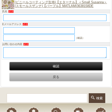
(ビニールコーティング生地)【エターナル】＜Small Susanna＞
(スモールスザンナ)【パープル】MATLAMI3638158DE
氏名
必須
Eメールアドレス
必須
（確認）
お問い合わせ内容
必須