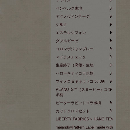
フライス
ベンベルグ裏地
テクノヴィンテージ
シルク
エステルシフォン
ダブルガーゼ
コロンボシャンブレー
マドラスチェック
生産終了（廃盤）生地
ハローキティコラボ柄
マイメロ＆キキララコラボ柄
PEANUTS™（スヌーピー）コラ
ボ柄
ピーターラビットコラボ柄
カットクロスセット
LIBERTY FABRICS × HANG TEN
maiando×Pattern Label made with