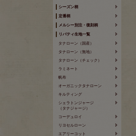
シーズン柄
定番柄
メルシー別注・復刻柄
リバティ生地一覧
タナローン（国産）
タナローン（無地）
タナローン（チェック）
ラミネート
帆布
オーガニックタナローン
キルティング
シェラトンジャージ
（タナジャージ）
コーデュロイ
リヨセルローン
エアリーコット