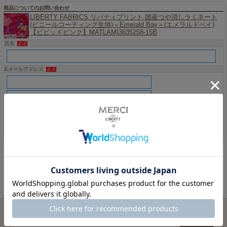
商品についてのお問い合わせ
LIBERTY FABRICS リバティプリント 国産つや消しラミネート
(ビニールコーティング生地)＜Emerald Bay＞(エメラルドベイ)
【ビビッドピンク】MATLAMI3635258-15B
氏名
必須
Eメールアドレス
必須
（確認）
お問い合わせ内容
必須