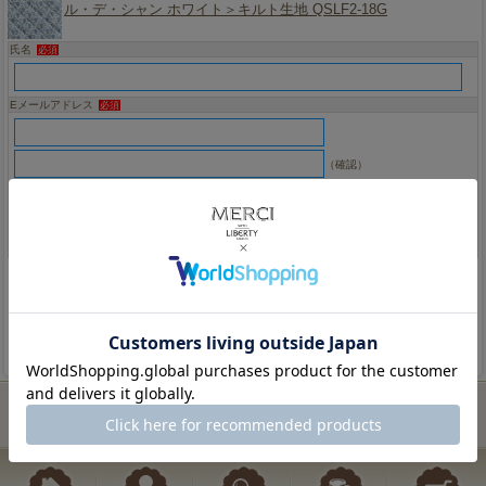
ル・デ・シャン ホワイト＞キルト生地 QSLF2-18G
氏名
必須
Eメールアドレス
必須
（確認）
お問い合わせ内容
必須