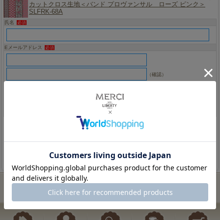
カットクロス生地＜バンド プロヴァンサル ローズ ピンク＞
SLFRK-68A
氏名
必須
Eメールアドレス
必須
（確認）
お問い合わせ内容
必須