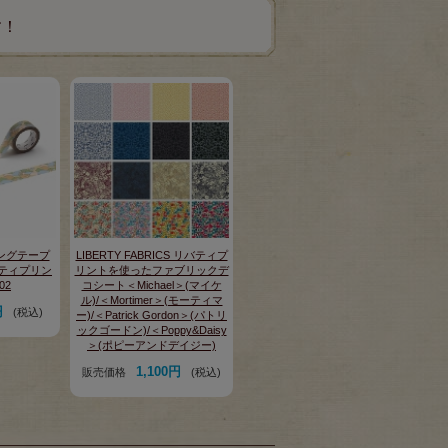
す！
スキングテープ
LIBERTY FABRICS リバティプ
 リバティプリン
リントを使ったファブリックデ
02
コシート＜Michael＞(マイケ
ル)/＜Mortimer＞(モーティマ
円
(税込)
ー)/＜Patrick Gordon＞(パトリ
ックゴードン)/＜Poppy&Daisy
＞(ポピーアンドデイジー)
1,100円
販売価格
(税込)