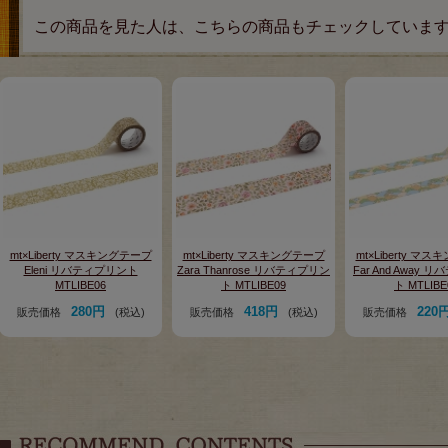
この商品を見た人は、こちらの商品もチェックしていま
mt×Liberty マスキングテープ
mt×Liberty マスキングテープ
mt×Liberty マ
Eleni リバティプリント
Zara Thanrose リバティプリン
Far And Away
MTLIBE06
ト MTLIBE09
ト MTLIBE
280円
418円
220
販売価格
(税込)
販売価格
(税込)
販売価格