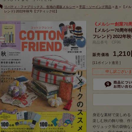
リバティ・ファブリックス、生地の通販メルシー
>
手芸・ソーイング用品
>
本
> 【メル
レンド) 2022年秋号【ブティック社】
《メルシー創業70周年記念 
【メルシー70周年特集
フレンド) 2022
商品番号 CF96
1,21
販売価格
[11ポイント進呈 ]
申し訳ござい
身近な素材で楽しめる
楽しむ秋の飾り物、作
やリュック等の袋物な