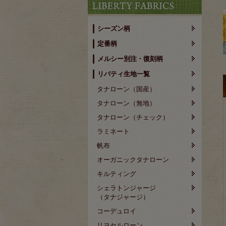
シーズン柄
定番柄
メルシー別注・復刻柄
リバティ生地一覧
タナローン（国産）
タナローン（無地）
タナローン（チェック）
ラミネート
帆布
オーガニックタナローン
キルティング
シェラトンジャージ
（タナジャージ）
コーデュロイ
リヨセルローン