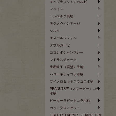
キュプラコットンカルゼ
フライス
ベンベルグ裏地
テクノヴィンテージ
シルク
エステルシフォン
ダブルガーゼ
コロンボシャンブレー
マドラスチェック
生産終了（廃盤）生地
ハローキティコラボ柄
マイメロ＆キキララコラボ柄
PEANUTS™（スヌーピー）コラ
ボ柄
ピーターラビットコラボ柄
カットクロスセット
LIBERTY FABRICS × HANG TEN