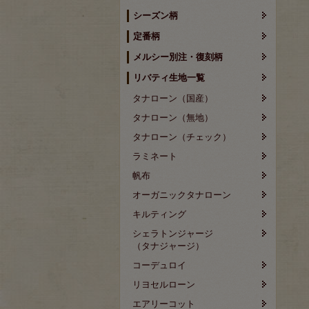
シーズン柄
定番柄
メルシー別注・復刻柄
リバティ生地一覧
タナローン（国産）
タナローン（無地）
タナローン（チェック）
ラミネート
帆布
オーガニックタナローン
キルティング
シェラトンジャージ
（タナジャージ）
コーデュロイ
リヨセルローン
エアリーコット