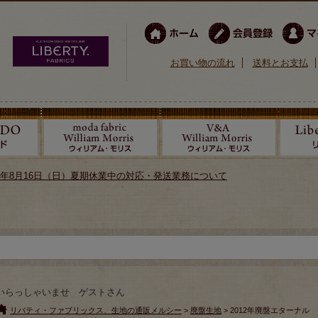
お買い物の流れ
送料とお支払
026年8月16日（日）夏期休業中の対応・発送業務について
いらっしゃいませ ゲストさん
リバティ・ファブリックス、生地の通販メルシー
>
廃盤生地
> 2012年廃盤エターナル