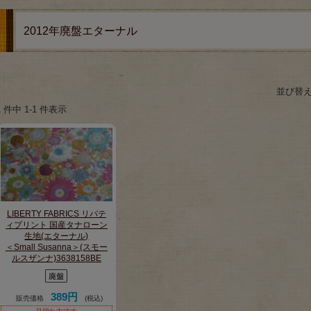
2012年廃盤エターナル
並び替
1 件中 1-1 件表示
LIBERTY FABRICS リバテ
ィプリント 国産タナローン
生地(エターナル)
＜Small Susanna＞(スモー
ルスザンナ)3638158BE
389円
販売価格
(税込)