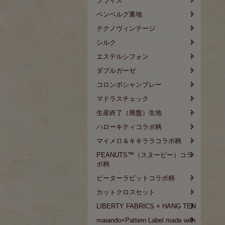
フライス
ベンベルグ裏地
テクノヴィンテージ
シルク
エステルシフォン
ダブルガーゼ
コロンボシャンブレー
マドラスチェック
生産終了（廃盤）生地
ハローキティコラボ柄
マイメロ＆キキララコラボ柄
PEANUTS™（スヌーピー）コラ
ボ柄
ピーターラビットコラボ柄
カットクロスセット
LIBERTY FABRICS × HANG TEN
maiando×Pattern Label made with