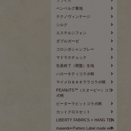
フライス
ベンベルグ裏地
テクノヴィンテージ
シルク
エステルシフォン
ダブルガーゼ
コロンボシャンブレー
マドラスチェック
生産終了（廃盤）生地
ハローキティコラボ柄
マイメロ＆キキララコラボ柄
PEANUTS™（スヌーピー）コラ
ボ柄
ピーターラビットコラボ柄
カットクロスセット
LIBERTY FABRICS × HANG TEN
maiando×Pattern Label made with