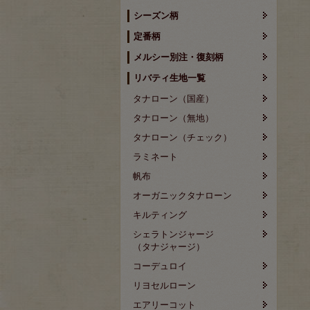
シーズン柄
定番柄
メルシー別注・復刻柄
リバティ生地一覧
タナローン（国産）
タナローン（無地）
タナローン（チェック）
ラミネート
帆布
オーガニックタナローン
キルティング
シェラトンジャージ
（タナジャージ）
コーデュロイ
リヨセルローン
エアリーコット