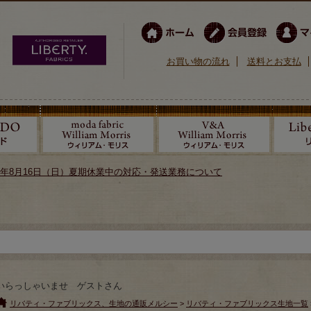
お買い物の流れ
送料とお支払
026年8月16日（日）夏期休業中の対応・発送業務について
いらっしゃいませ ゲストさん
リバティ・ファブリックス、生地の通販メルシー
>
リバティ・ファブリックス生地一覧