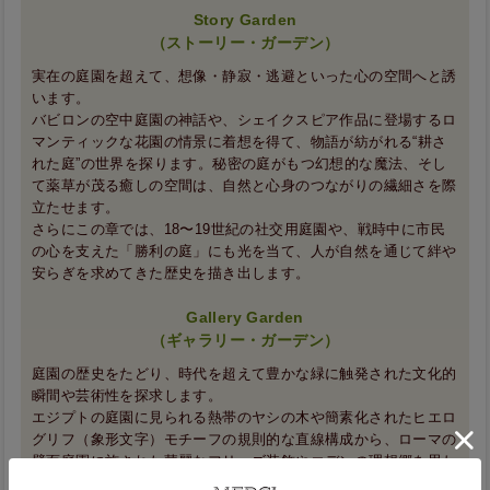
Story Garden
（ストーリー・ガーデン）
実在の庭園を超えて、想像・静寂・逃避といった心の空間へと誘
います。
バビロンの空中庭園の神話や、シェイクスピア作品に登場するロ
マンティックな花園の情景に着想を得て、物語が紡がれる“耕さ
れた庭”の世界を探ります。秘密の庭がもつ幻想的な魔法、そし
て薬草が茂る癒しの空間は、自然と心身のつながりの繊細さを際
立たせます。
さらにこの章では、18〜19世紀の社交用庭園や、戦時中に市民
の心を支えた「勝利の庭」にも光を当て、人が自然を通じて絆や
安らぎを求めてきた歴史を描き出します。
Gallery Garden
（ギャラリー・ガーデン）
庭園の歴史をたどり、時代を超えて豊かな緑に触発された文化的
瞬間や芸術性を探求します。
エジプトの庭園に見られる熱帯のヤシの木や簡素化されたヒエロ
グリフ（象形文字）モチーフの規則的な直線構成から、ローマの
壁面庭園に施された華麗なフリーズ装飾やエデンの理想郷を思わ
せるデザインまで、ギャラリー・ガーデンは庭園美学の進化を称