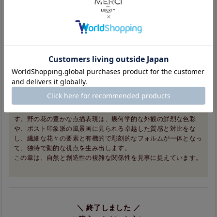
えます。中世写本の縁飾り、シュルレアリスム的な構図、ペルシ
ャのミニアチュール庭園に加え、静謐な日本の禅庭が調和し、活
力と静けさの対比を生み出します。これらのデザインは、時代を
経て培われた構造と形態、理念と美の探求を呼び起こします。
Painted Garden
（ペインテッド・ガーデン）
自らの手で育てた庭の風景からインスピレーションを得た芸術家
たちの研究を通じて見出された、色彩・柄・質感の鮮やかな融合
を探求します。
ペインテッド・ガーデンは、アートと自然が出会う空間を描きま
す。野の花の豊かな点描表現は、幾何学的な外観の鮮烈な色彩
や、ポスト印象派の風景画に見られる卓越した質感と対比をな
し、繊細な花々の要素と有機的で彫刻的なフォルムが一体となっ
て、独特で動的な視点を生み出します。
この章は、自然と創造性の複雑な関係性を見事に捉えています。
＼ 終了しました ／