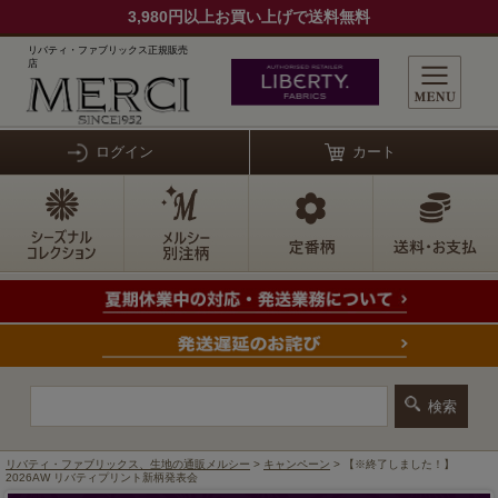
3,980円以上お買い上げで送料無料
リバティ・ファブリックス正規販売
店
ログイン
カート
リバティ・ファブリックス、生地の通販メルシー
>
キャンペーン
> 【※終了しました！】
2026AW リバティプリント新柄発表会