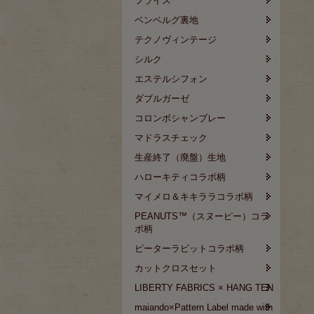
フライス
ベンベルグ裏地
テクノヴィンテージ
シルク
エステルシフォン
ダブルガーゼ
コロンボシャンブレー
マドラスチェック
生産終了（廃盤）生地
ハローキティコラボ柄
マイメロ＆キキララコラボ柄
PEANUTS™（スヌーピー）コラ
ボ柄
ピーターラビットコラボ柄
カットクロスセット
LIBERTY FABRICS × HANG TEN
maiando×Pattern Label made with