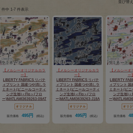
並び替
7 件中 1-7 件表示
【メルシーオリジナルカラ
【メルシーオリジナルカラ
【メルシーオ
ー】
ー】
ー
LIBERTY FABRICS リバテ
LIBERTY FABRICS リバテ
LIBERTY FA
ィプリント 国産つや消しラ
ィプリント 国産つや消しラ
ィプリント 国
ミネート(ビニールコーティ
ミネート(ビニールコーティ
ミネート(ビニ
ング生地)＜Flo＞(フロ
ング生地)＜Flo＞(フロ
ング生地)＜F
ー)MATLAMI3639263-09AT
ー)MATLAMI3639263-J18A
ー)MATLAMI36
495円
495円
4
販売価格
(税込)
販売価格
(税込)
販売価格