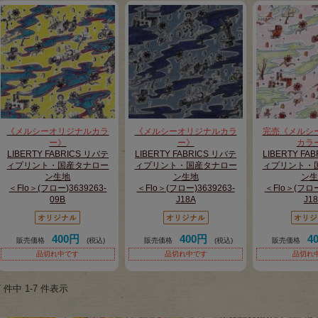
《メルシーオリジナルカラ
《メルシーオリジナルカラ
完売《メルシ
ー》
ー》
カラ
LIBERTY FABRICS リバテ
LIBERTY FABRICS リバテ
LIBERTY FA
ィプリント・国産タナロー
ィプリント・国産タナロー
ィプリント・
ン生地
ン生地
ン生
＜Flo＞(フロー)3639263-
＜Flo＞(フロー)3639263-
＜Flo＞(フロー
09B
J18A
J1
400円
400円
4
販売価格
(税込)
販売価格
(税込)
販売価格
品切れ中です
品切れ中です
品切れ
7 件中 1-7 件表示