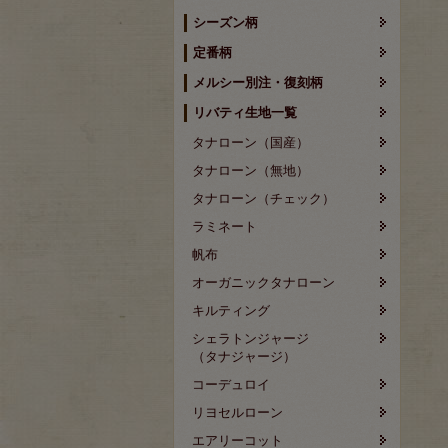
シーズン柄
定番柄
メルシー別注・復刻柄
リバティ生地一覧
タナローン（国産）
タナローン（無地）
タナローン（チェック）
ラミネート
帆布
オーガニックタナローン
キルティング
シェラトンジャージ
（タナジャージ）
コーデュロイ
リヨセルローン
エアリーコット