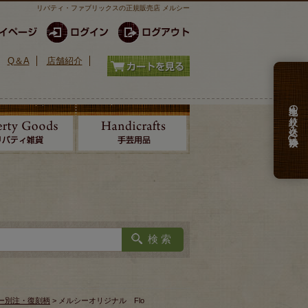
リバティ・ファブリックスの正規販売店 メルシー
Q＆A
店舗紹介
生地の絞り込み検索
ー別注・復刻柄
> メルシーオリジナル Flo