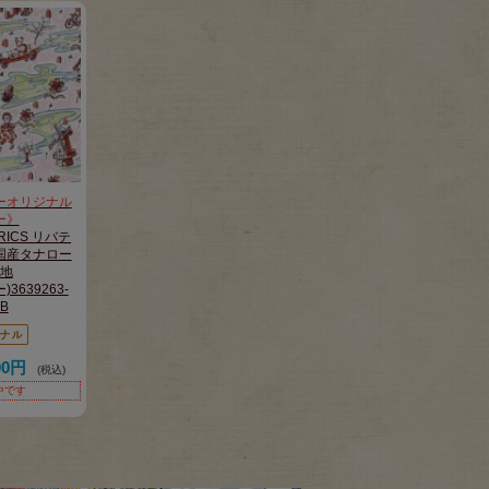
ーオリジナル
ー》
BRICS リバテ
国産タナロー
地
)3639263-
8B
00円
(税込)
中です