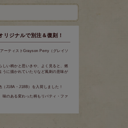
ーオリジナルで別注＆復刻！
ティストGrayson Perry（グレイソ
らしい柄かと思いきや、よく見ると、燃
ように描かれていたりなど風刺の意味が
色（J18A・J18B）を入荷しました！
、味のある変わった柄もリバティ・ファ