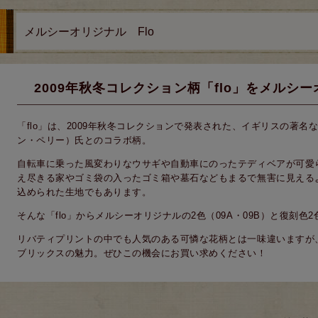
メルシーオリジナル Flo
2009年秋冬コレクション柄「flo」をメルシ
「flo」は、2009年秋冬コレクションで発表された、イギリスの著名なアー
ン・ペリー）氏とのコラボ柄。
自転車に乗った風変わりなウサギや自動車にのったテディベアが可愛
え尽きる家やゴミ袋の入ったゴミ箱や墓石などもまるで無害に見える
込められた生地でもあります。
そんな「flo」からメルシーオリジナルの2色（09A・09B）と復刻色2
リバティプリントの中でも人気のある可憐な花柄とは一味違いますが
ブリックスの魅力。ぜひこの機会にお買い求めください！