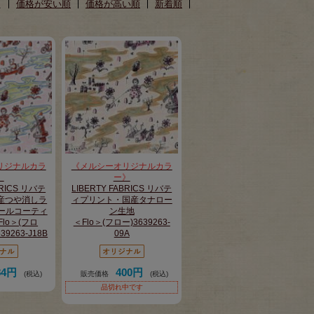
え
価格が安い順
価格が高い順
新着順
リジナルカラ
《メルシーオリジナルカラ
】
ー》
BRICS リバテ
LIBERTY FABRICS リバテ
産つや消しラ
ィプリント・国産タナロー
ールコーティ
ン生地
lo＞(フロ
＜Flo＞(フロー)3639263-
39263-J18B
09A
84円
400円
(税込)
販売価格
(税込)
品切れ中です