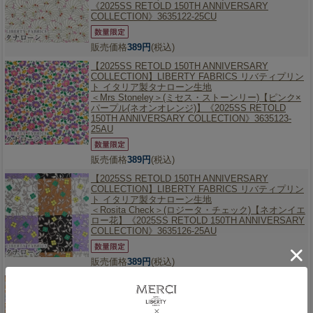
《2025SS RETOLD 150TH ANNIVERSARY
COLLECTION》3635122-25CU
販売価格
389円
(税込)
【2025SS RETOLD 150TH ANNIVERSARY
COLLECTION】
LIBERTY FABRICS リバティプリン
ト イタリア製タナローン生地
＜Mrs Stoneley＞(ミセス・ストーンリー)【ピンク×
パープル(ネオンオレンジ)】《2025SS RETOLD
150TH ANNIVERSARY COLLECTION》3635123-
25AU
販売価格
389円
(税込)
【2025SS RETOLD 150TH ANNIVERSARY
COLLECTION】
LIBERTY FABRICS リバティプリン
ト イタリア製タナローン生地
＜Rosita Check＞(ロジータ・チェック)【ネオンイエ
ロー花】《2025SS RETOLD 150TH ANNIVERSARY
COLLECTION》3635126-25AU
販売価格
389円
(税込)
【2025SS RETOLD 150TH ANNIVERSARY
COLLECTION】
LIBERTY FABRICS リバティプリン
ト イタリア製タナローン生地
＜Sadie Rose＞(セイディ・ローズ)【オレンジブラ