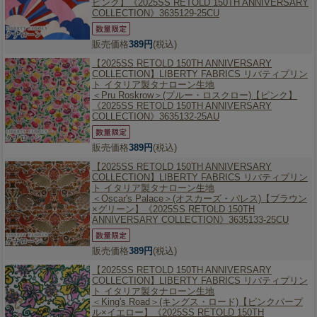
ピンク】《2025SS RETOLD 150TH ANNIVERSARY
COLLECTION》3635129-25CU
販売価格
389円
(税込)
【2025SS RETOLD 150TH ANNIVERSARY
COLLECTION】
LIBERTY FABRICS リバティプリン
ト イタリア製タナローン生地
＜Pru Roskrow＞(プルー・ロスクロー)【ピンク】
《2025SS RETOLD 150TH ANNIVERSARY
COLLECTION》3635132-25AU
販売価格
389円
(税込)
【2025SS RETOLD 150TH ANNIVERSARY
COLLECTION】
LIBERTY FABRICS リバティプリン
ト イタリア製タナローン生地
＜Oscar's Palace＞(オスカーズ・パレス)【ブラウン
×グリーン】《2025SS RETOLD 150TH
ANNIVERSARY COLLECTION》3635133-25CU
販売価格
389円
(税込)
【2025SS RETOLD 150TH ANNIVERSARY
COLLECTION】
LIBERTY FABRICS リバティプリン
ト イタリア製タナローン生地
＜King's Road＞(キングス・ロード)【ピンクパープ
ル×イエロー】《2025SS RETOLD 150TH