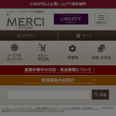
3,980円以上お買い上げで送料無料
リバティ・ファブリックス正規販売
店
ログイン
カート
リバティ・ファブリックス、生地の通販メルシー
>
シーズン限定柄（2009秋冬～）
> 2025年春
夏柄(RETOLD 150TH ANNIVERSARY COLLECTION)