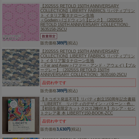
【2025SS RETOLD 150TH ANNIVERSARY
COLLECTION】
LIBERTY FABRICS リバティプリン
ト イタリア製タナローン生地
＜Godwin＞(ゴドウィン)【ピンク】《2025SS
RETOLD 150TH ANNIVERSARY COLLECTION》
3635158-25CU
販売価格
389円
(税込)
【2025SS RETOLD 150TH ANNIVERSARY
COLLECTION】
LIBERTY FABRICS リバティプリン
ト イタリア製タナローン生地
＜Far and Away＞(ファー・アンド・アウェイ)【ブル
ーグレー】《2025SS RETOLD 150TH
ANNIVERSARY COLLECTION》3635160-25CU
品切れ中です
販売価格
389円
(税込)
【ネコポス発送不可】
リバティ創立150周年記念書籍
「LIBERTY. リバティのデザイン・パターン・色」
【初回生産限定カットクロス2種付き】カシア・セン
トクレア著 本 LIBERTY150-BOOK-ZCC
品切れ中です
販売価格
3,630円
(税込)