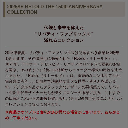
2025SS RETOLD THE 150th ANNIVERSARY
COLLECTION
伝統と未来を称えた
“リバティ・ファブリックス”
溢れるコレクション
2025年春夏、リバティ・ファブリックスは記念すべき創業150周年
を迎えます。その幕開けに発表された「Retold（リトールド）」。
1875年、アーサー・ラセンビィ・リバティはロンドンで最初のお店
を開き、その後すぐに2隻の木材船からチューダー様式の建物を建造
しました。「Retold（リトールド）」は、折衷的なエンポリアムの
舞台裏に潜入し、幻想的で演劇的な壮大な世界へ皆さんを誘いま
す。デジタル作品からクラシックなデザインの再構築まで、リバテ
ィの新世代デザイナーたちがテクノロジーの限界に挑み、これまで
の伝統とこれからの未来を称えるリバティ150周年記念にふさわしい
コレクションとなっております。
※商品はサンプルと色味が多少異なる場合がございます。あらかじ
めご了承ください。