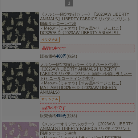
1
《メルシー限定復刻カラー》【2023AW LIBERTY
ANIMALS】
LIBERTY FABRICS リバティプリント
国産タナローン生地
＜Meow＞(ミャオウ)【すみ黒×ベージュねこ】
DC32576-D《2023AW LIBERTY ANIMALS》
品切れ中です
販売価格
400円
(税込)
メルシー限定復刻カラー《ラミネート生地》
【2023AW LIBERTY ANIMALS】
LIBERTY
FABRICS リバティプリント 国産つや消しラミネー
ト(ビニールコーティング生地)
＜Meow＞(ミャオウ)【すみ黒×ベージュねこ】
MATLAMI-DC32576-D《2023AW LIBERTY
ANIMALS》
品切れ中です
販売価格
495円
(税込)
《メルシーオリジナルカラー》【2023AW LIBERTY
ANIMALS】
LIBERTY FABRICS リバティプリント
国産タナローン生地
＜Meow＞(ミャオウ)【ラベンダー】DC32576-