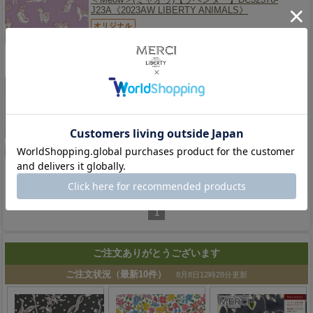
J23A《2023AW LIBERTY ANIMALS》
品切れ中です
販売価格
400円
(税込)
【完売】メルシーオリジナルカラー《ラミネート生
地》【2023AW LIBERTY ANIMALS】
LIBERTY
FABRICS リバティプリント 国産つや消しラミネー
ト(ビニールコーティング生地)
＜Meow＞(ミャオウ)【ラベンダー】MATLAMI-
DC32576-J23A《2023AW LIBERTY ANIMALS》
品切れ中です
販売価格
495円
(税込)
1
ご注文ありがとうございます