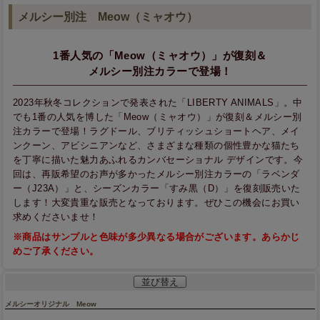
メルシー別注 Meow（ミャオウ）
1番人気の「Meow（ミャオウ）」が復刻＆
メルシー別注カラーで登場！
2023年秋冬コレクションで発表された「LIBERTY ANIMALS」。中
でも1番の人気を博した「Meow（ミャオウ）」が復刻＆メルシー別
注カラーで登場！ラグドール、ブリティッシュショートヘア、メイ
ンクーン、アビシニアンなど、さまざまな種類の個性豊かな猫たち
を丁寧に描いた魅力あふれるカンバセーショナル デザインです。今
回は、再販希望のお声が多かったメルシー別注カラーの「ラベンダ
ー（J23A）」と、シーズンカラー「すみ黒（D）」を復刻販売いた
します！大変貴重な販売となっております。ぜひこの機会にお買い
求めくださいませ！
※商品はサンプルと色味が多少異なる場合がございます。あらかじ
めご了承ください。
並び替え
メルシーオリジナル Meow