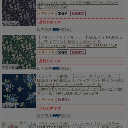
＜Capel＞(カペル)【ネイビー地×グリーングレー
花】3333055-J24D
品切れ中です
販売価格
400円
(税込)
【メルシーオリジナルカラー】
LIBERTY FABRICS
リバティプリント 国産タナローン生地
＜Capel＞(カペル)【グリーン地】3333055-J24E
品切れ中です
販売価格
400円
(税込)
《ラミネート生地》【メルシーオリジナルカラー】
LIBERTY FABRICS リバティプリント 国産つや消し
ラミネート(ビニールコーティング生地)
＜Irma's Bouquet＞(イルマズブーケ)【ネイビー地×
ブルー花】MATLAMI-DC34397-J24A
品切れ中です
販売価格
495円
(税込)
《ラミネート生地》【メルシーオリジナルカラー】
LIBERTY FABRICS リバティプリント 国産つや消し