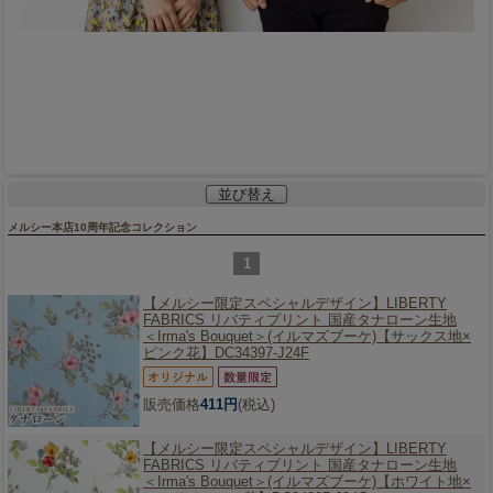
並び替え
メルシー本店10周年記念コレクション
1
【メルシー限定スペシャルデザイン】
LIBERTY
FABRICS リバティプリント 国産タナローン生地
＜Irma's Bouquet＞(イルマズブーケ)【サックス地×
ピンク花】DC34397-J24F
販売価格
411円
(税込)
【メルシー限定スペシャルデザイン】
LIBERTY
FABRICS リバティプリント 国産タナローン生地
＜Irma's Bouquet＞(イルマズブーケ)【ホワイト地×