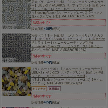
完売《ラミネート生地》【メルシーオリジナルカラ
ー】
LIBERTY FABRICS リバティプリント 国産つや
消しラミネート(ビニールコーティング生地)
＜SleepingRose＞(スリーピングローズ)【サックス
花×オフホワイト地】MATLAMI3630275-J24B
品切れ中です
販売価格
495円
(税込)
完売《ラミネート生地》【メルシーオリジナルカラ
ー】
LIBERTY FABRICS リバティプリント 国産つや
消しラミネート(ビニールコーティング生地)
＜SleepingRose＞(スリーピングローズ)【ネイビー
花×グレー地】MATLAMI3630275-J24C
品切れ中です
販売価格
495円
(税込)
《ラミネート生地》【メルシーオリジナルカラー】
LIBERTY FABRICS リバティプリント 国産つや消し
ラミネート(ビニールコーティング生地)
＜Tulip Fields＞(チューリップフィールズ)【ライム
イエロー】MATLAMI36301127-J24A
品切れ中です
販売価格
495円
(税込)