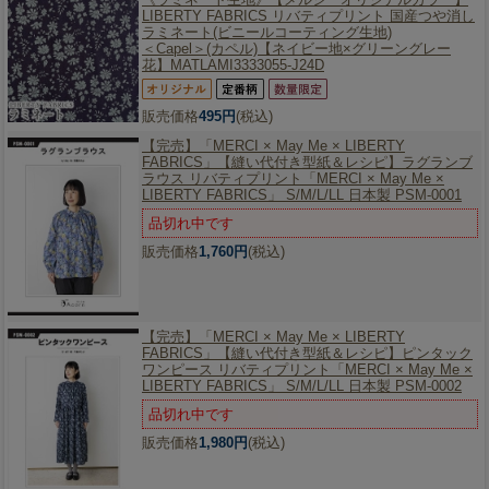
LIBERTY FABRICS リバティプリント 国産つや消し
ラミネート(ビニールコーティング生地)
＜Capel＞(カペル)【ネイビー地×グリーングレー
花】MATLAMI3333055-J24D
販売価格
495円
(税込)
【完売】「MERCI × May Me × LIBERTY
FABRICS」
【縫い代付き型紙＆レシピ】ラグランブ
ラウス リバティプリント「MERCI × May Me ×
LIBERTY FABRICS」 S/M/L/LL 日本製 PSM-0001
品切れ中です
販売価格
1,760円
(税込)
【完売】「MERCI × May Me × LIBERTY
FABRICS」
【縫い代付き型紙＆レシピ】ピンタック
ワンピース リバティプリント「MERCI × May Me ×
LIBERTY FABRICS」 S/M/L/LL 日本製 PSM-0002
品切れ中です
販売価格
1,980円
(税込)