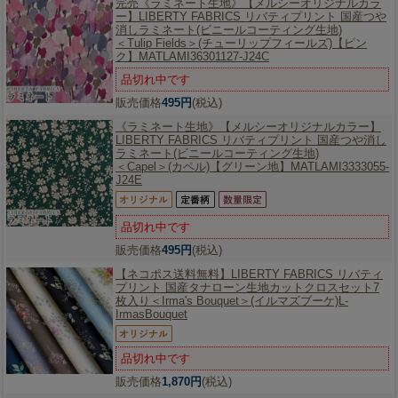
完売《ラミネート生地》【メルシーオリジナルカラ
ー】
LIBERTY FABRICS リバティプリント 国産つや
消しラミネート(ビニールコーティング生地)
＜Tulip Fields＞(チューリップフィールズ)【ピン
ク】MATLAMI36301127-J24C
品切れ中です
販売価格
495円
(税込)
《ラミネート生地》【メルシーオリジナルカラー】
LIBERTY FABRICS リバティプリント 国産つや消し
ラミネート(ビニールコーティング生地)
＜Capel＞(カペル)【グリーン地】MATLAMI3333055-
J24E
品切れ中です
販売価格
495円
(税込)
【ネコポス送料無料】
LIBERTY FABRICS リバティ
プリント 国産タナローン生地カットクロスセット7
枚入り＜Irma's Bouquet＞(イルマズブーケ)L-
IrmasBouquet
品切れ中です
販売価格
1,870円
(税込)