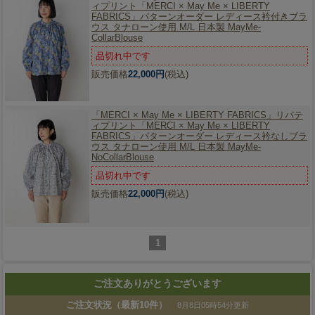
ィプリント「MERCI × May Me × LIBERTY
FABRICS」パターンオーダー レディース衿付きブラ
ウス タナローン使用 M/L 日本製 MayMe-
CollarBlouse
品切れ中です
販売価格
22,000円
(税込)
「MERCI × May Me × LIBERTY FABRICS」
リバテ
ィプリント「MERCI × May Me × LIBERTY
FABRICS」パターンオーダー レディース衿なしブラ
ウス タナローン使用 M/L 日本製 MayMe-
NoCollarBlouse
品切れ中です
販売価格
22,000円
(税込)
1
ご注文ありがとうございます