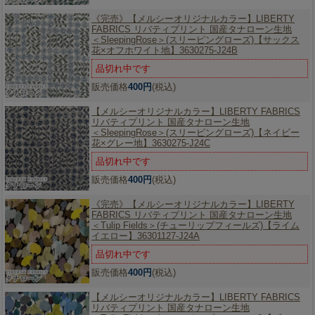
《完売》【メルシーオリジナルカラー】
LIBERTY
FABRICS リバティプリント 国産タナローン生地
＜SleepingRose＞(スリーピングローズ)【サックス
花×オフホワイト地】3630275-J24B
品切れ中です
販売価格
400円
(税込)
【メルシーオリジナルカラー】
LIBERTY FABRICS
リバティプリント 国産タナローン生地
＜SleepingRose＞(スリーピングローズ)【ネイビー
花×グレー地】3630275-J24C
品切れ中です
販売価格
400円
(税込)
《完売》【メルシーオリジナルカラー】
LIBERTY
FABRICS リバティプリント 国産タナローン生地
＜Tulip Fields＞(チューリップフィールズ)【ライム
イエロー】36301127-J24A
品切れ中です
販売価格
400円
(税込)
【メルシーオリジナルカラー】
LIBERTY FABRICS
リバティプリント 国産タナローン生地