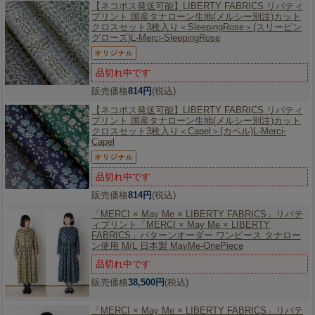
【ネコポス発送可能】
LIBERTY FABRICS リバティ
プリント 国産タナローン生地(メルシー別注)カット
クロスセット3枚入り＜SleepingRose＞(スリーピン
グローズ)L-Merci-SleepingRose
品切れ中です
販売価格
814円
(税込)
【ネコポス発送可能】
LIBERTY FABRICS リバティ
プリント 国産タナローン生地(メルシー別注)カット
クロスセット3枚入り＜Capel＞(カペル)L-Merci-
Capel
品切れ中です
販売価格
814円
(税込)
「MERCI × May Me × LIBERTY FABRICS」
リバテ
ィプリント「MERCI × May Me × LIBERTY
FABRICS」パターンオーダー ワンピース タナロー
ン使用 M/L 日本製 MayMe-OnePiece
品切れ中です
販売価格
38,500円
(税込)
「MERCI × May Me × LIBERTY FABRICS」
リバテ