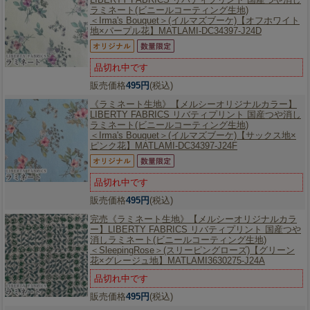
ラミネート(ビニールコーティング生地)
＜Irma's Bouquet＞(イルマズブーケ)【オフホワイト
地×パープル花】MATLAMI-DC34397-J24D
品切れ中です
販売価格
495円
(税込)
《ラミネート生地》【メルシーオリジナルカラー】
LIBERTY FABRICS リバティプリント 国産つや消し
ラミネート(ビニールコーティング生地)
＜Irma's Bouquet＞(イルマズブーケ)【サックス地×
ピンク花】MATLAMI-DC34397-J24F
品切れ中です
販売価格
495円
(税込)
完売《ラミネート生地》【メルシーオリジナルカラ
ー】
LIBERTY FABRICS リバティプリント 国産つや
消しラミネート(ビニールコーティング生地)
＜SleepingRose＞(スリーピングローズ)【グリーン
花×グレージュ地】MATLAMI3630275-J24A
品切れ中です
販売価格
495円
(税込)