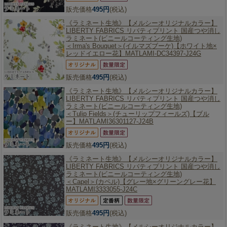
販売価格
495円
(税込)
《ラミネート生地》【メルシーオリジナルカラー】
LIBERTY FABRICS リバティプリント 国産つや消し
ラミネート(ビニールコーティング生地)
＜Irma's Bouquet＞(イルマズブーケ)【ホワイト地×
レッドイエロー花】MATLAMI-DC34397-J24G
販売価格
495円
(税込)
《ラミネート生地》【メルシーオリジナルカラー】
LIBERTY FABRICS リバティプリント 国産つや消し
ラミネート(ビニールコーティング生地)
＜Tulip Fields＞(チューリップフィールズ)【ブル
ー】MATLAMI36301127-J24B
販売価格
495円
(税込)
《ラミネート生地》【メルシーオリジナルカラー】
LIBERTY FABRICS リバティプリント 国産つや消し
ラミネート(ビニールコーティング生地)
＜Capel＞(カペル)【グレー地×グリーングレー花】
MATLAMI3333055-J24C
販売価格
495円
(税込)
《ラミネート生地》【メルシーオリジナルカラー】