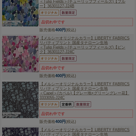
＜Tulip Fields＞(チューリップフィールズ)【ブル
ー】36301127-J24B
品切れ中です
販売価格
400円
(税込)
【メルシーオリジナルカラー】
LIBERTY FABRICS
リバティプリント 国産タナローン生地
＜Tulip Fields＞(チューリップフィールズ)【ピン
ク】36301127-J24C
品切れ中です
販売価格
400円
(税込)
【メルシーオリジナルカラー】
LIBERTY FABRICS
リバティプリント 国産タナローン生地
＜Capel＞(カペル)【グレー地×グリーングレー花】
3333055-J24C
品切れ中です
販売価格
400円
(税込)
【メルシーオリジナルカラー】
LIBERTY FABRICS
リバティプリント 国産タナローン生地