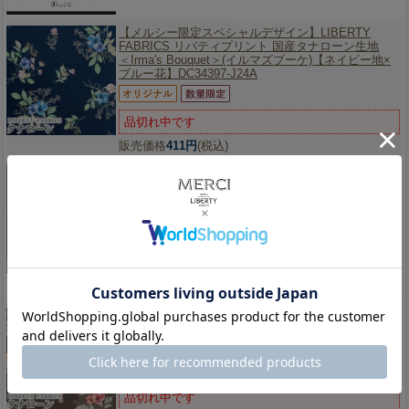
【メルシー限定スペシャルデザイン】
LIBERTY
FABRICS リバティプリント 国産タナローン生地
＜Irma's Bouquet＞(イルマズブーケ)【ネイビー地×
ブルー花】DC34397-J24A
品切れ中です
販売価格
411円
(税込)
【メルシー限定スペシャルデザイン】
LIBERTY
FABRICS リバティプリント 国産タナローン生地
＜Irma's Bouquet＞(イルマズブーケ)【グレー地×レ
ッド花】DC34397-J24B
品切れ中です
販売価格
411円
(税込)
【メルシー限定スペシャルデザイン】
LIBERTY
FABRICS リバティプリント 国産タナローン生地
＜Irma's Bouquet＞(イルマズブーケ)【ココアブラウ
ン地×レッド花】DC34397-J24C
品切れ中です