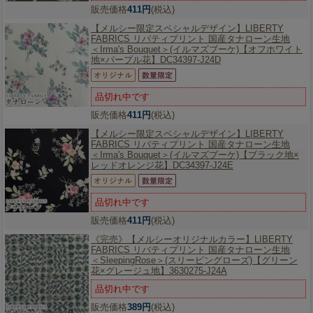
販売価格
411円
(税込)
【メルシー限定スペシャルデザイン】
LIBERTY
FABRICS リバティプリント 国産タナローン生地
＜Irma's Bouquet＞(イルマズブーケ)【オフホワイト
地×パープル花】DC34397-J24D
品切れ中です
販売価格
411円
(税込)
【メルシー限定スペシャルデザイン】
LIBERTY
FABRICS リバティプリント 国産タナローン生地
＜Irma's Bouquet＞(イルマズブーケ)【ブラック地×
レッドオレンジ花】DC34397-J24E
品切れ中です
販売価格
411円
(税込)
《完売》【メルシーオリジナルカラー】
LIBERTY
FABRICS リバティプリント 国産タナローン生地
＜SleepingRose＞(スリーピングローズ)【グリーン
花×グレージュ地】3630275-J24A
品切れ中です
販売価格
389円
(税込)