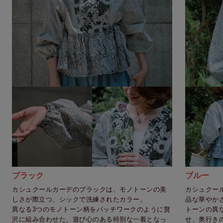
ブラック
ブルー
カシュクールカーデのブラックは、モノトーンの美
カシュクー
しさが際立つ、シックで洗練されたカラー。
品な華やか
異なる3つのモノトーン柄をパッチワークのように贅
トーンの異
沢に組み合わせた、遊び心のある特別な一着となっ
せ、奥行き