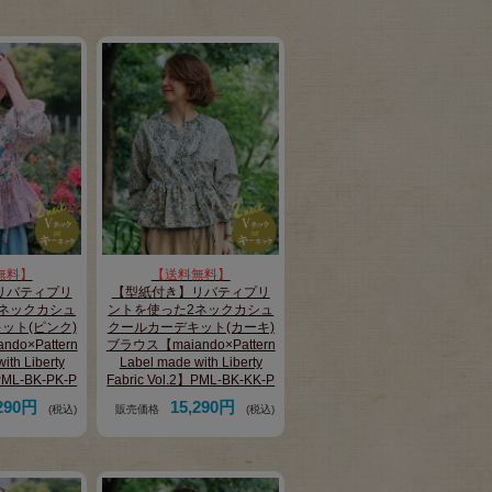
無料】
【送料無料】
リバティプリ
【型紙付き】リバティプリ
ネックカシュ
ントを使った2ネックカシュ
ット(ピンク)
クールカーデキット(カーキ)
do×Pattern
ブラウス【maiando×Pattern
ith Liberty
Label made with Liberty
】PML-BK-PK-P
Fabric Vol.2】PML-BK-KK-P
,290円
15,290円
(税込)
販売価格
(税込)