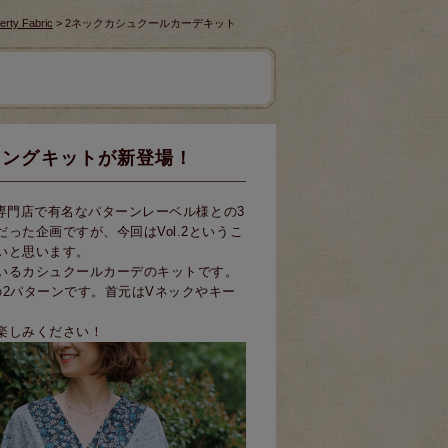
erty Fabric
> 2ネックカシュクールカーデキット
イングキットが新登場！
紙専門店で有名なパターンレーベル様との3
た企画ですが、今回はVol.2というこ
いと思います。
いるカシュクールカーデのキットです。
2パターンです。首元はVネックやキー
楽しみください！