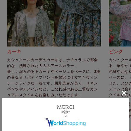
カーキ
ピンク
カシュクールカーデのカーキは、ナチュラルで都会
カシュクー
的な、洗練された大人のアースカラー。
る、華やか
優しく深みのあるカーキやベージュをベースに、3種
色鮮やかな初
の異なるリバティプリントを贅沢に仕立てたヴィン
ベースに、
テージライクな一着です。肌馴染みが良く、リネン
せた、とび
パンツやチノパンなど、こなれ感のある上質なカジ
デニムと合
ュアルスタイルをお楽しみいただけます！
タイルが完
【商品番号】
【商品番号
型紙付き：PML-BK-KK-P
型紙付き：PM
型紙無し：PML-BK-KK-NP
型紙無し：PM
首元はVネックとキーネックの2種類どちらかでお楽しみいただけます