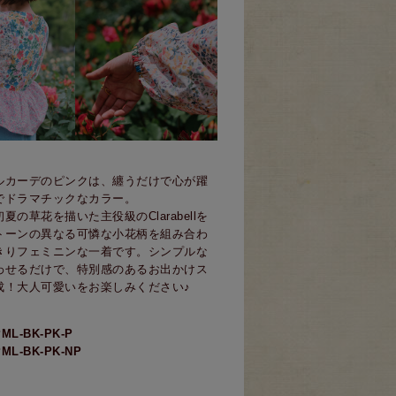
ルカーデのピンクは、纏うだけで心が躍
でドラマチックなカラー。
夏の草花を描いた主役級のClarabellを
トーンの異なる可憐な小花柄を組み合わ
きりフェミニンな一着です。シンプルな
わせるだけで、特別感のあるお出かけス
成！大人可愛いをお楽しみください♪
】
L-BK-PK-P
L-BK-PK-NP
。