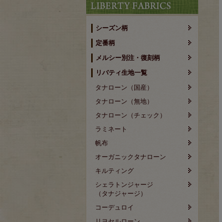
シーズン柄
定番柄
メルシー別注・復刻柄
リバティ生地一覧
タナローン（国産）
タナローン（無地）
タナローン（チェック）
ラミネート
帆布
オーガニックタナローン
キルティング
シェラトンジャージ
（タナジャージ）
コーデュロイ
リヨセルローン