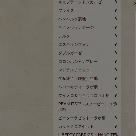
キュプラコットンカルゼ
フライス
ベンベルグ裏地
テクノヴィンテージ
シルク
エステルシフォン
ダブルガーゼ
コロンボシャンブレー
マドラスチェック
生産終了（廃盤）生地
ハローキティコラボ柄
マイメロ＆キキララコラボ柄
PEANUTS™（スヌーピー）コラ
ボ柄
ピーターラビットコラボ柄
カットクロスセット
LIBERTY FABRICS × HANG TEN