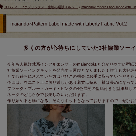
リバティ・ファブリックス、生地の通販メルシー
>
maiando×Pattern Label made with Lib
maiando×Pattern Label made with Liberty Fabric Vol.2
多くの方が心待ちにしていた3社協業ソー
今年も人気洋裁系インフルエンサーのmaiando様と分かりやすい型
社協業ソーイングキットを発売する運びとなりました！昨年も大好評だっ
とで心待ちにされていた方はぜひこの機会にお手に取っていただきた
今回は、ウエスト上に切り返しがあり着丈は短め、袖は長めになって
ブラック・ブルー・カーキ・ピンクの4色展開の型紙付きと型紙無しの
ネックのどちらかでお楽しみいただけます。
作り始めると癖になる、そんなキットとなっておりますので、ぜひお