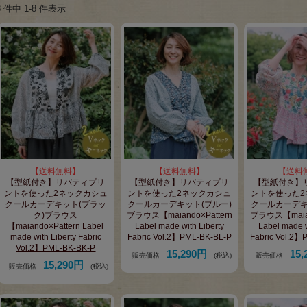
8 件中 1-8 件表示
【送料無料】
【送料無料】
【送料
【型紙付き】リバティプリ
【型紙付き】リバティプリ
【型紙付き】
ントを使った2ネックカシュ
ントを使った2ネックカシュ
ントを使った2
クールカーデキット(ブラッ
クールカーデキット(ブルー)
クールカーデキ
ク)ブラウス
ブラウス【maiando×Pattern
ブラウス【maian
【maiando×Pattern Label
Label made with Liberty
Label made w
made with Liberty Fabric
Fabric Vol.2】PML-BK-BL-P
Fabric Vol.2
Vol.2】PML-BK-BK-P
15,290円
15
販売価格
(税込)
販売価格
15,290円
販売価格
(税込)