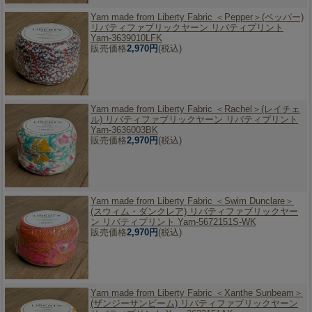
Yarn made from Liberty Fabric ＜Pepper＞(ペッパー)
リバティファブリックヤーン リバティプリント
Yarn-3639010LFK
販売価格
2,970円
(税込)
Yarn made from Liberty Fabric ＜Rachel＞(レイチェ
ル) リバティファブリックヤーン リバティプリント
Yarn-3636003BK
販売価格
2,970円
(税込)
Yarn made from Liberty Fabric ＜Swim Dunclare＞
(スウィム・ダンクレア) リバティファブリックヤー
ン リバティプリント Yarn-5672151S-WK
販売価格
2,970円
(税込)
Yarn made from Liberty Fabric ＜Xanthe Sunbeam＞
(ザンジーサンビーム) リバティファブリックヤーン