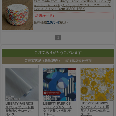
Yarn made from Liberty Fabric ＜Wiltshire Bud＞(ウ
ィルトシャーバド) リバティファブリックヤーン リ
バティプリント Yarn-36300116EK
品切れ中です
販売価格
2,970円
(税込)
1
ご注文ありがとうございます