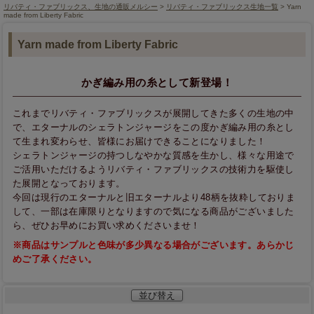
リバティ・ファブリックス、生地の通販メルシー
>
リバティ・ファブリックス生地一覧
> Yarn
made from Liberty Fabric
Yarn made from Liberty Fabric
かぎ編み用の糸として新登場！
これまでリバティ・ファブリックスが展開してきた多くの生地の中
で、エターナルのシェラトンジャージをこの度かぎ編み用の糸とし
て生まれ変わらせ、皆様にお届けできることになりました！
シェラトンジャージの持つしなやかな質感を生かし、様々な用途で
ご活用いただけるようリバティ・ファブリックスの技術力を駆使し
た展開となっております。
今回は現行のエターナルと旧エターナルより48柄を抜粋しておりま
して、一部は在庫限りとなりますので気になる商品がございました
ら、ぜひお早めにお買い求めくださいませ！
※商品はサンプルと色味が多少異なる場合がございます。あらかじ
めご了承ください。
並び替え