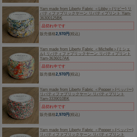
Yarn made from Liberty Fabric ＜Libby＞(リビー) リ
バティファブリックヤーン リバティプリント Yarn-
36300125BK
品切れ中です
販売価格
2,970円
(税込)
Yarn made from Liberty Fabric ＜Michelle＞(ミシェ
ル) リバティファブリックヤーン リバティプリント
Yarn-3636017AK
品切れ中です
販売価格
2,970円
(税込)
Yarn made from Liberty Fabric ＜Pepper＞(ペッパー)
リバティファブリックヤーン リバティプリント
Yarn-3339010BK
品切れ中です
販売価格
2,970円
(税込)
Yarn made from Liberty Fabric ＜Pepper＞(ペッパー)
リバティファブリックヤーン リバティプリント