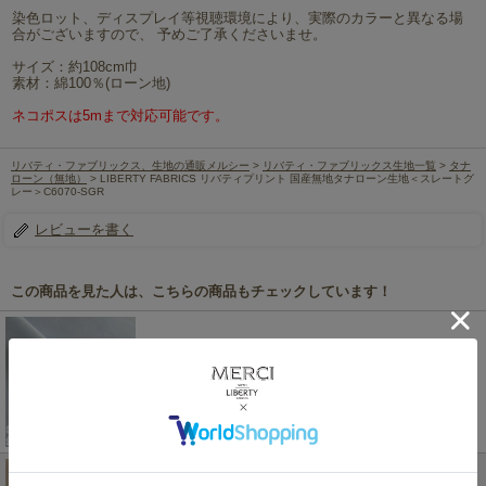
染色ロット、ディスプレイ等視聴環境により、実際のカラーと異なる場
合がございますので、 予めご了承くださいませ。
サイズ：約108cm巾
素材：綿100％(ローン地)
ネコポスは5mまで対応可能です。
リバティ・ファブリックス、生地の通販メルシー
>
リバティ・ファブリックス生地一覧
>
タナ
ローン（無地）
> LIBERTY FABRICS リバティプリント 国産無地タナローン生地＜スレートグ
レー＞C6070-SGR
レビューを書く
この商品を見た人は、こちらの商品もチェックしています！
LIBERTY FABRICS リバティプリント 国産無地タナ
ローン生地<br>＜スカイブルー＞C6070-SBL
279円
(税込)