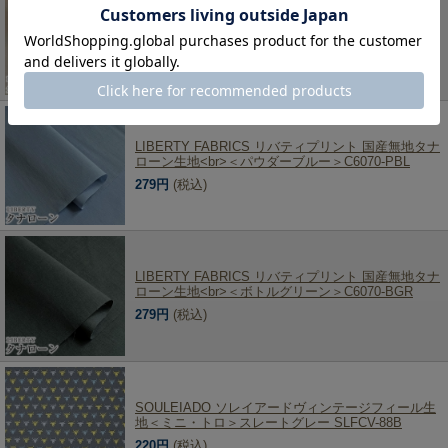
LIBERTY FABRICS リバティプリント 国産無地タナ
ローン生地<br>＜コーニッシュクリーム＞C6070-
CCR
279円
(税込)
LIBERTY FABRICS リバティプリント 国産無地タナ
ローン生地<br>＜パウダーブルー＞C6070-PBL
279円
(税込)
LIBERTY FABRICS リバティプリント 国産無地タナ
ローン生地<br>＜ボトルグリーン＞C6070-BGR
279円
(税込)
SOULEIADO ソレイアードヴィンテージフィール生
地＜ミニ・トロ＞スレートグレー SLFCV-88B
220円
(税込)