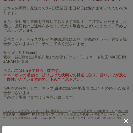
こちらの商品、発送まで8～10営業日(土日祝日は除きます)いただいてお
ります。
また、実店舗と在庫を共有しております関係上、ご注文いただきました
後に、品切れのご連絡をさせていただく場合もございますので、予めご
了承くださいませ。
染色ロット、ディスプレイ等視聴環境により、実際のカラーと異なる場
合がございますので、予めご了承くださいませ。
サイズ：約105cm巾
素材：綿100％(11号帆布地) つや消し(マット)ラミネート加工 MADE IN
JAPAN 日本製
ネコポスは1mまで対応可能です。
※ネコポスの場合は、折り曲げた状態での発送になり、折りジワが残る
可能性がございますので、予めご了承下さい。
※帆布の特性として、ネップ(繊維の節が生地表面に出たもの)をが入る場
合がございます。
予めご了承頂けますようお願い致します。
リバティ・ファブリックス、生地の通販メルシー
>
シーズン限定柄（2009秋冬～）
>
2022年
春夏帆布
> LIBERTY FABRICS リバティプリント 国産11号帆布つや消しラミネート(ビニール
コーティング生地)＜Pietra Dura＞(ピエトラデュラ)【ピンク】CANLAMI3631215-J22BC
レビューを書く