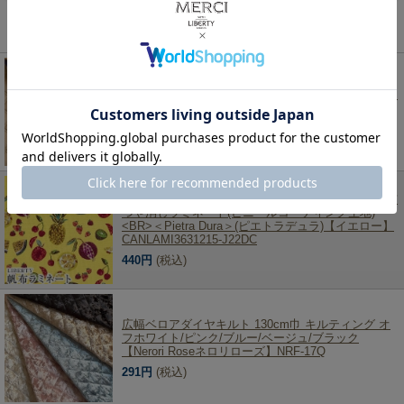
この商品を見た人は、こちらの商品もチェックしています！
ナイロンオックスキルト Wステッチ 無地キルティン
グ生地 HMF-17
253円
(税込)
LIBERTY FABRICS リバティプリント 国産11号帆布
つや消しラミネート(ビニールコーティング生地)
<BR>＜Pietra Dura＞(ピエトラデュラ)【イエロー】
CANLAMI3631215-J22DC
440円
(税込)
広幅ベロアダイヤキルト 130cm巾 キルティング オ
フホワイト/ピンク/ブルー/ベージュ/ブラック
【Nerori Roseネロリローズ】NRF-17Q
291円
(税込)