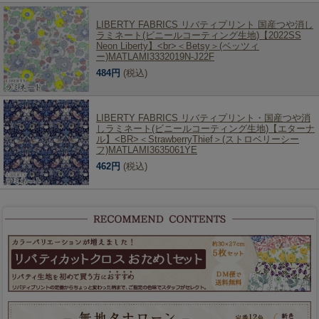
LIBERTY FABRICS リバティプリント 国産つや消し
ラミネート(ビニールコーティング生地)【2022SS
Neon Liberty】<br>＜Betsy＞(ベッツィ
ー)MATLAMI3332019N-J22F
484円
(税込)
LIBERTY FABRICS リバティプリント・国産つや消
しラミネート(ビニールコーティング生地)【エターナ
ル】<BR>＜StrawberryThief＞(ストロベリーシー
フ)MATLAMI3635061YE
462円
(税込)