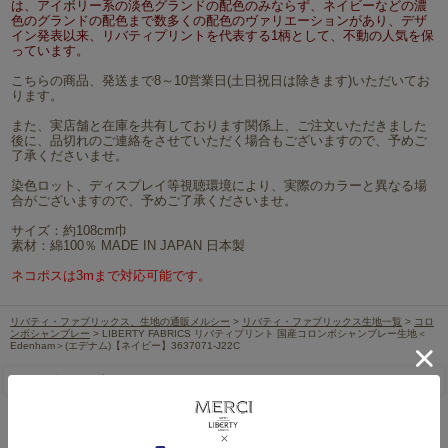
は、アイボリー系の淡色グランドの配色のみならず、ネイビーなどの濃
色のグランドの配色まで数多くの配色のヴァリエーションがあり、デザ
イン発表以来、リバティプリントを代表する1柄として、不動の人気を保
っています。
こちらの商品、発送まで8～10営業日(土日祝日は除きます)いただいてお
ります。
また、実店舗と在庫を共有しております関係上、ご注文いただきました
後に、品切れのご連絡をさせていただく場合もございますので、予めご
了承くださいませ。
染色ロット、ディスプレイ等視聴環境により、実際のカラーと異なる場
合がございますので、予めご了承くださいませ。
サイズ：約108cm巾
素材：綿100％ MADE IN JAPAN 日本製
ネコポスは3mまで対応可能です。
リバティ・ファブリックス、生地の通販メルシー
>
リバティ・ファブリックス生地一覧
>
コロ
ンボシャンブレー
> LIBERTY FABRICS リバティプリント 国産コロンボシャンブレー生地＜
Edenham＞(エデナム)【ネイビー】3637071-J22C
レビューを書く
この商品を見た人は、こちらの商品もチェックしています！