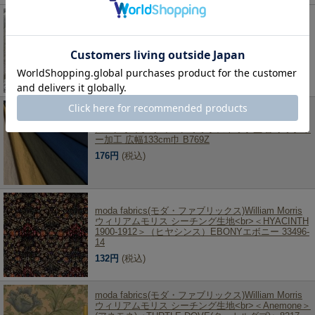
【約150cm巾×1mカット(プリーツ加工済)】
LIBERTY FABRICS リバティプリント 国産リサイ
クルポリエステルチュール生地<br>＜AngelicaGarla
＞(アンジェリカガーラ)【グレー】1m-3631034-
EUC-C
7,700円
(税込)
スパンライク ナイロンリップストップ生地 ワッシャ
ー加工 広幅133cm巾 B769Z
176円
(税込)
moda fabrics(モダ・ファブリックス)William Morris
ウィリアムモリス シーチング生地<br>＜HYACINTH
1900-1912＞（ヒヤシンス）EBONYエボニー 33496-
14
132円
(税込)
moda fabrics(モダ・ファブリックス)William Morris
ウィリアムモリス シーチング生地<br>＜Anemone＞