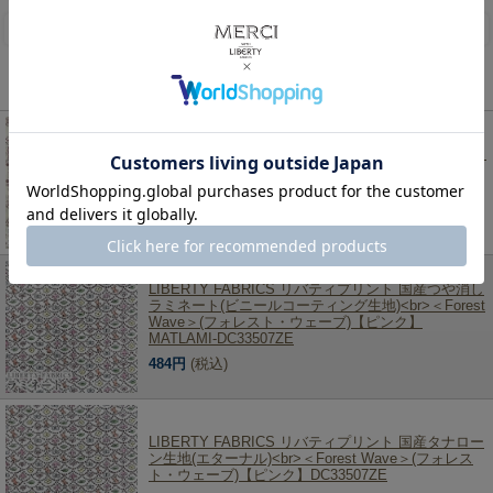
レビューを書く
この商品を見た人は、こちらの商品もチェックしています！
LIBERTY FABRICS リバティプリント イタリア製タ
ナローン生地<br>＜Employees' Picnic＞(エンプロイ
ーズ・ピクニック)【パープル】《2025SS RETOLD
150TH ANNIVERSARY COLLECTION》3635156-
25BU
224円
(税込)
LIBERTY FABRICS リバティプリント 国産つや消し
ラミネート(ビニールコーティング生地)<br>＜Forest
Wave＞(フォレスト・ウェーブ)【ピンク】
MATLAMI-DC33507ZE
484円
(税込)
LIBERTY FABRICS リバティプリント 国産タナロー
ン生地(エターナル)<br>＜Forest Wave＞(フォレス
ト・ウェーブ)【ピンク】DC33507ZE