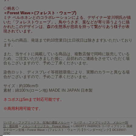
◇柄名◇
＜Forest Wave＞(フォレスト・ウェーブ)
ミナ ペルホネンとのコラボレーションによる、デザイナー皆川明氏が描
いた「フォレストウェーブ」。鳥やうさぎ、葉などが寄り添うように描
かれたこのデザインは、森の生態系が息吹を持って繋がりあう様子が表
現されています。
こちらの商品、発送まで約10営業日(土日祝日は除きます)いただいており
ます。
また、当サイトに掲載している商品は、複数店舗で同時に販売している
ため、ご注文いただきました後に、品切れのご連絡をさせていただく場
合もございますので、予めご了承くださいませ。
染色ロット、ディスプレイ等視聴環境により、実際のカラーと異なる場
合がございますので、予めご了承くださいませ。
サイズ：約108cm巾
素材：綿100％(ローン地) MADE IN JAPAN 日本製
ネコポスは5mまで対応可能です。
※商用利用可能です。
リバティ・ファブリックス、生地の通販メルシー
>
リバティ・ファブリックス メルシー別
注・復刻柄
>
メルシーオリジナル Forest Wave
> LIBERTY FABRICS リバティプリント 国産
タナローン生地＜Forest Wave＞(フォレスト・ウェーブ)【ラベンダー×ピンク】DC33507-
J25C