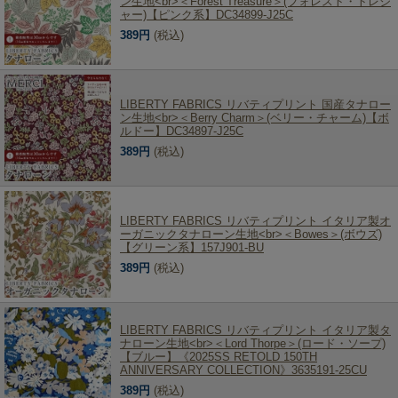
ン生地<br>＜Forest Treasure＞(フォレスト・トレジ
ャー)【ピンク系】DC34899-J25C
389円
(税込)
LIBERTY FABRICS リバティプリント 国産タナロー
ン生地<br>＜Berry Charm＞(ベリー・チャーム)【ボ
ルドー】DC34897-J25C
389円
(税込)
LIBERTY FABRICS リバティプリント イタリア製オ
ーガニックタナローン生地<br>＜Bowes＞(ボウズ)
【グリーン系】157J901-BU
389円
(税込)
LIBERTY FABRICS リバティプリント イタリア製タ
ナローン生地<br>＜Lord Thorpe＞(ロード・ソープ)
【ブルー】《2025SS RETOLD 150TH
ANNIVERSARY COLLECTION》3635191-25CU
389円
(税込)