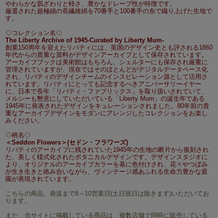
やわらかな肌ざわりと軽さ、豊かなドレープ性が特徴です。
厳選された超極細の長繊維綿を70番手と100番手の糸で織り上げた生地で
す。
◇コレクション名◇
The Liberty Archive of 1945-Curated by Liberty Mum-
創業150周年を迎えたリバティには、英国のデザイン史とも評される1860
年代からの貴重な資料がデザインアーカイブとして保存されています。
アーカイブブックは美術館はもちろん、シェルターにも保存され厳重に
管理されていますが、現在ではそのほとんどがデジタルデータベース化
され、リバティのデザインチームのインスピレーション源として活用さ
れています。リバティにとっても記念するべきアニバーサリーイヤー
に、日本で長年「リバティ・ファブリックス」を取り扱いされていて、
メルシーも懇意にしていただいている「Liberty Mum」の誕生年である
1945年に発表されたデザインをキュレーションされました。80年前の貴
重なアーカイブデザインをモダンにアレンジしたコレクションをお楽し
みください。
◇柄名◇
＜Seddon Flowers＞(セドン・フラワーズ)
リバティのアーカイブに残されていた1945年の生地の断片から復刻され
た、美しく様式化されたボタニカルデザインです。デザインスタジオに
より、オリジナルのアーカイブカラーを基に色付けされ、花々やつぼみ
が生き生きと絡み合いながら、ヴィンテージ感あふれる生命力豊かな庭
園が表現されています。
こちらの商品、発送まで8～10営業日(土日祝日は除きます)いただいてお
ります。
また、当サイトに掲載している商品は、複数店舗で同時に販売している