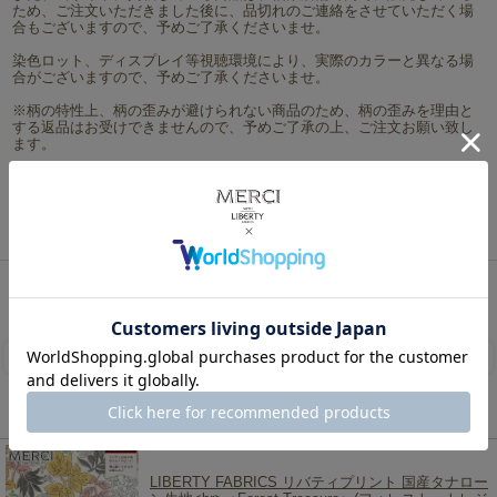
ため、ご注文いただきました後に、品切れのご連絡をさせていただく場
合もございますので、予めご了承くださいませ。
染色ロット、ディスプレイ等視聴環境により、実際のカラーと異なる場
合がございますので、予めご了承くださいませ。
※柄の特性上、柄の歪みが避けられない商品のため、柄の歪みを理由と
する返品はお受けできませんので、予めご了承の上、ご注文お願い致し
ます。
サイズ：約108cm巾
素材：綿100％(ローン地) MADE IN JAPAN 日本製
ネコポスは5mまで対応可能です。
リバティ・ファブリックス、生地の通販メルシー
>
シーズン限定柄（2009秋冬～）
>
The
Liberty Archive of 1945-Curated by Liberty Mum-
> LIBERTY FABRICS リバティプリント 国
産タナローン生地＜Seddon Flowers＞(セドン・フラワーズ)【くすみブルー×くすみブラウン
地】DC34896-J25D
レビューを書く
この商品を見た人は、こちらの商品もチェックしています！
LIBERTY FABRICS リバティプリント 国産タナロー