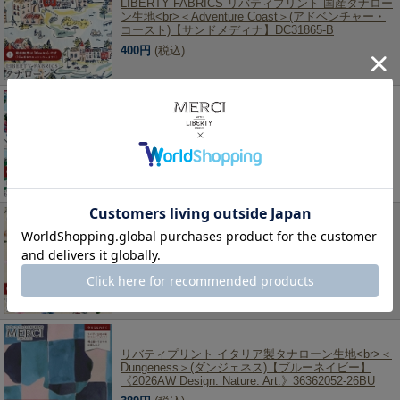
LIBERTY FABRICS リバティプリント 国産タナロー
ン生地<br>＜Adventure Coast＞(アドベンチャー・
コースト)【サンドメディナ】DC31865-B
400円
(税込)
LIBERTY FABRICS リバティプリント 国産タナロー
ン生地<br>＜Adventure Coast＞(アドベンチャー・
コースト)【ターコイズバザール】DC31865-A
400円
(税込)
LIBERTY FABRICS リバティプリント 国産タナロー
ン生地<br>＜Annie＞(アニー)【グレージュ】
3632005-J25A
400円
(税込)
リバティプリント イタリア製タナローン生地<br>＜
Dungeness＞(ダンジェネス)【ブルーネイビー】
《2026AW Design. Nature. Art.》36362052-26BU