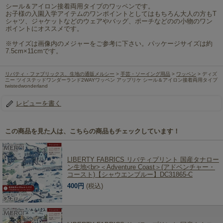
シール＆アイロン接着両用タイプのワッペンです。
お子様の入園入学アイテムのワンポイントとしてはもちろん大人の方もT
シャツ、ジャケットなどのウェアやバッグ、ポーチなどのの小物のワン
ポイントにオススメです。
※サイズは画像内のメジャーをご参考に下さい。パッケージサイズは約
7.5cm×11cmです。
リバティ・ファブリックス、生地の通販メルシー
>
手芸・ソーイング用品
>
ワッペン
> ディズ
ニー ツイステッドワンダーランド2WAYワッペン アップリケ シール＆アイロン接着両用タイプ
twistedwonderland
レビューを書く
この商品を見た人は、こちらの商品もチェックしています！
LIBERTY FABRICS リバティプリント 国産タナロー
ン生地<br>＜Adventure Coast＞(アドベンチャー・
コースト)【シャウエンブルー】DC31865-C
400円
(税込)