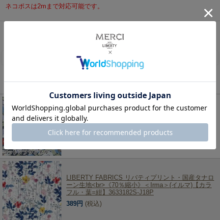
ネコポスは2mまで対応可能です。
リバティ・ファブリックス、生地の通販メルシー
>
リバティ・ファブリックス生地一覧
>
コッ
トンフランネル
> LIBERTY FABRICS リバティプリント コットンフランネル生地＜Smily Cats
＞(スマイリー・キャッツ)【ミントグリーン地】DC25713-J25C
レビューを書く
この商品を見た人は、こちらの商品もチェックしています！
LIBERTY FABRICS リバティプリント コットンフラ
ンネル生地<br>＜Madeleine＞(マデリン)【ネイビ
ー】3635124-J25G
330円
(税込)
LIBERTY FABRICS リバティプリント・国産タナロ
ーン生地<br>《70％縮小》＜Irma＞(イルマ)【カラ
フル・葉=紺】3633182S-J18P
389円
(税込)