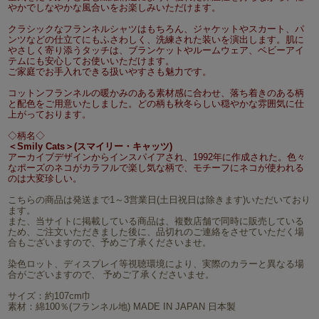
やかでしなやかな風合いをお楽しみいただけます。
クラシックなフランネルシャツはもちろん、ジャケットやスカート、パ
ンツなどの仕立てにもふさわしく、洗練された装いを演出します。肌に
やさしく寄り添うタッチは、ブランケットやルームウェア、ベビーアイ
テムにも安心してお使いいただけます。
ご家庭でお手入れできる扱いやすさも魅力です。
コットンフランネルの暖かみのある素材感に合わせ、落ち着きのある柄
と配色をご用意いたしました。どの柄も秋冬らしい穏やかな雰囲気に仕
上がっております。
◇柄名◇
＜Smily Cats＞(スマイリー・キャッツ)
アーカイブデザインからインスパイアされ、1992年に作成された。色々
なポーズのネコがカラフルで楽し気な柄で、モチーフにネコが使われる
のは大変珍しい。
こちらの商品は発送まで1～3営業日(土日祝日は除きます)いただいており
ます。
また、当サイトに掲載している商品は、複数店舗で同時に販売している
ため、ご注文いただきました後に、品切れのご連絡をさせていただく場
合もございますので、予めご了承くださいませ。
染色ロット、ディスプレイ等視聴環境により、実際のカラーと異なる場
合がございますので、 予めご了承くださいませ。
サイズ：約107cm巾
素材：綿100％(フランネル地) MADE IN JAPAN 日本製