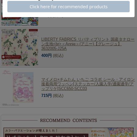
ン生地<br>＜Adventure Coast＞(アドベンチャー・
コースト)【ターコイズバザール】DC31865-A
400円
(税込)
LIBERTY FABRICS リバティプリント 国産タナロー
ン生地<br>＜Annie＞(アニー)【グレージュ】
3632005-J25A
400円
(税込)
マイメロ×チムたん いちご コラボ シール・アイロン
接着両用ワッペン[ステッカー/入園入学/通園通学/ア
ップリケ]SCC650-SCC03
715円
(税込)