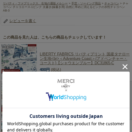
リバティ・ファブリックス、生地の通販メルシー
>
手芸・ソーイング用品
>
チャコペン
> チャ
コペン チャコエース-1ピンク 太書き(線書き用) 自然に早めに消えるピンクの水性チャコペン
AB-3
レビューを書く
この商品を見た人は、こちらの商品もチェックしています！
LIBERTY FABRICS リバティプリント 国産タナロー
ン生地<br>＜Adventure Coast＞(アドベンチャー・
コースト)【シャウエンブルー】DC31865-C
400円
(税込)
LIBERTY FABRICS リバティプリント 国産タナロー
ン生地<br>＜Adventure Coast＞(アドベンチャー・
コースト)【サンドメディナ】DC31865-B
400円
(税込)
LIBERTY FABRICS リバティプリント 国産タナロー