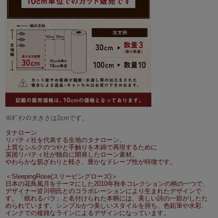
※ﾎﾞﾀﾝの大きさは2cmです。
タナローン
リバティ社を代表する生地のタナローン。
上質なシルクのつやと手触りを木綿で再現するために
英国リバティ社が独自に開発したローン素材。
やわらかな肌ざわりと軽さ、豊かなドレープ性が特徴です。
＜SleepingRose(スリーピングローズ)＞
日本の花鳥風月をテーマにした2010年秋冬コレクションの柄の一つで、
デザイナー皆川明氏とのコラボレーションにより生まれたデザインで
す。「眠れるバラ」と名付けられた本柄には、美しい詩の一節がしたた
められています。シンプルかつ美しいスタイルを持ち、色鉛筆や水彩、
インクでの複雑なラインによるデザインになっています。