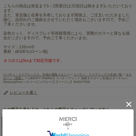
こちらの商品は発送まで1～2営業日(土日祝日は除きます)いただいており
ます。
また、実店舗と在庫を共有しております関係上、ご注文いただきました
後に、品切れのご連絡をさせていただく場合もございますので、予めご
了承くださいませ。
染色ロット、ディスプレイ等視聴環境により、実際のカラーと異なる場
合がございますので、予めご了承くださいませ。
サイズ：110cm巾
素材：綿100％(ローン地)
ネコポスは5mまで対応可能です。
リバティ・ファブリックス、生地の通販メルシー
>
リバティ・ファブリックス生地一覧
>
タナ
ローン（国産）
> LIBERTY FABRICS リバティプリント 国産タナローン生地(エターナル)＜
SleepingRose＞(スリーピングローズ)【ベージュ】3630275DE
レビューを書く
この商品を見た人は、こちらの商品もチェックしています！
LIBERTY FABRICS リバティプリント 国産タナロー
ン生地(エターナル)<br>＜SleepingRose＞(スリーピ
ングローズ)【グレー】3630275CE