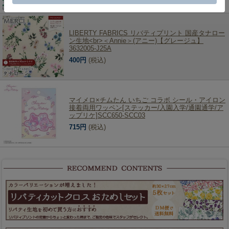
LIBERTY FABRICS リバティプリント 国産タナロー
ン生地<br>＜Annie＞(アニー)【グレージュ】
3632005-J25A
400円
(税込)
マイメロ×チムたん いちご コラボ シール・アイロン
接着両用ワッペン[ステッカー/入園入学/通園通学/ア
ップリケ]SCC650-SCC03
715円
(税込)