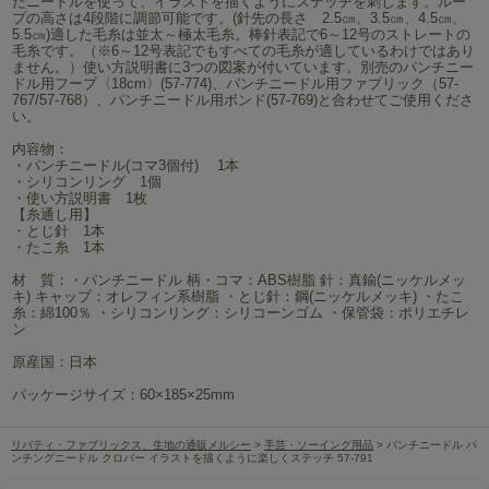
たニードルを使って、イラストを描くようにステッチを刺します。ルー
プの高さは4段階に調節可能です。(針先の長さ 2.5㎝、3.5㎝、4.5㎝、
5.5㎝)適した毛糸は並太～極太毛糸。棒針表記で6～12号のストレートの
毛糸です。（※6～12号表記でもすべての毛糸が適しているわけではあり
ません。）使い方説明書に3つの図案が付いています。別売のパンチニー
ドル用フープ〈18cm〉(57-774)、パンチニードル用ファブリック（57-
767/57-768）、パンチニードル用ボンド(57-769)と合わせてご使用くださ
い。
内容物：
・パンチニードル(コマ3個付) 1本
・シリコンリング 1個
・使い方説明書 1枚
【糸通し用】
・とじ針 1本
・たこ糸 1本
材 質：・パンチニードル 柄・コマ：ABS樹脂 針：真鍮(ニッケルメッ
キ) キャップ：オレフィン系樹脂 ・とじ針：鋼(ニッケルメッキ) ・たこ
糸：綿100％ ・シリコンリング：シリコーンゴム ・保管袋：ポリエチレ
ン
原産国：日本
パッケージサイズ：60×185×25mm
リバティ・ファブリックス、生地の通販メルシー
>
手芸・ソーイング用品
> パンチニードル パ
ンチングニードル クロバー イラストを描くように楽しくステッチ 57-791