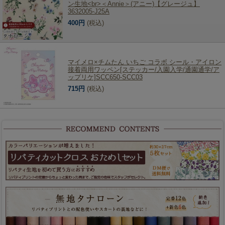
ン生地<br>＜Annie＞(アニー)【グレージュ】
3632005-J25A
400円
(税込)
マイメロ×チムたん いちご コラボ シール・アイロン
接着両用ワッペン[ステッカー/入園入学/通園通学/ア
ップリケ]SCC650-SCC03
715円
(税込)