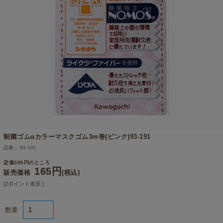
制菌ゴムαカラーマスクゴム3m巻(ピンク)93-191
品番： 93-191
定価385円のところ
165円
販売価格
(税込)
[2ポイント進呈 ]
数量