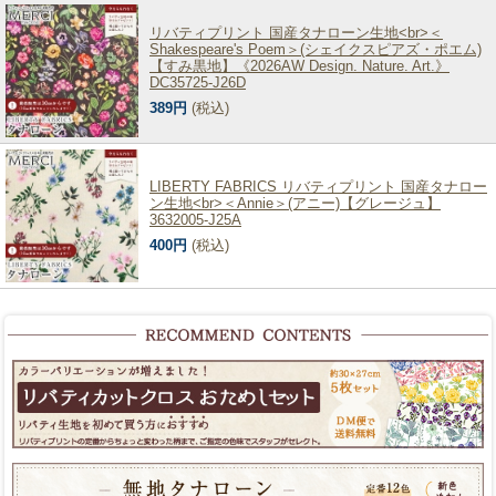
リバティプリント 国産タナローン生地<br>＜
Shakespeare's Poem＞(シェイクスピアズ・ポエム)
【すみ黒地】《2026AW Design. Nature. Art.》
DC35725-J26D
389円
(税込)
LIBERTY FABRICS リバティプリント 国産タナロー
ン生地<br>＜Annie＞(アニー)【グレージュ】
3632005-J25A
400円
(税込)