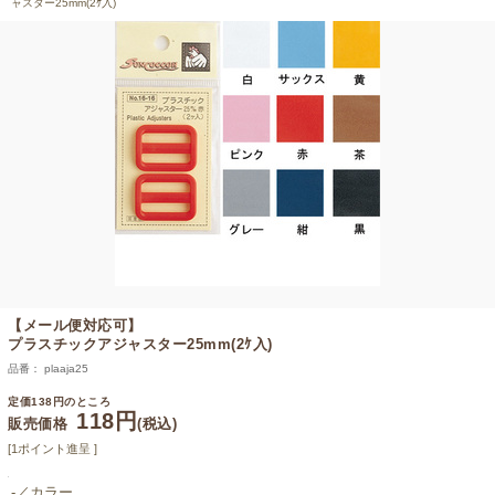
ャスター25mm(2ｹ入)
【メール便対応可】
プラスチックアジャスター25mm(2ｹ入)
品番： plaaja25
定価138円のところ
118円
販売価格
(税込)
[1ポイント進呈 ]
-／カラー