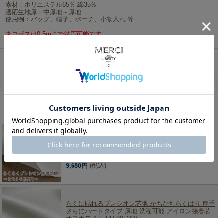
素材：ポリエステル65％ 綿35％
適応生地厚：中厚地～厚地
使用例：バッグ、帽子、ポーチ、小物入れ 等
ネコポスは0.5mまで対応可能です。
リバティ・ファブリックス、生地の通販メルシー
>
手芸・ソーイング用品
> らくに貼れるプレ
シオン芯地 こちこちらくはり 中厚～厚手 ハードタイプ 洗濯可能 アイロン接着芯 オフホワイト
RH-004OW
レビューを書く
この商品を見た人は、こちらの商品もチェックしています！
【10m反物販売】らくに貼れるプレシオン芯地 こち
こちらくはり 中厚～厚手 ハードタイプ 洗濯可能 ア
イロン接着芯 オフホワイト RH-004OW
9,680円
(税込)
らくに貼れるプレシオン芯地 かちかちらくはり 厚手
さらにハードタイプ 厚地 洗濯可能 アイロン接着芯