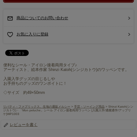
商品についてのお問い合わせ
お気に入りに登録
便利なシール・アイロン接着両用タイプ♪
アーティスト、絵本作家 Shinzi Katoh(シンジカトウ)のワッペンです。
入園入学グッズの目じるしや
お手持ちのグッズのワンポイトに！
◇サイズ 約49×50mm
リバティ・ファブリックス、生地の通販メルシー
>
手芸・ソーイング用品
> Shinzi Katoh(シン
ジカトウ)・「Mon peluche」シール アイロン接着両用ワッペン [入園入学/通園通学/アップリ
ケ]WP1003
レビューを書く