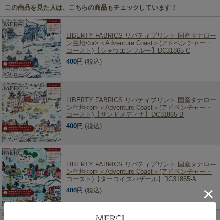
この商品を見た人は、こちらの商品もチェックしています！
LIBERTY FABRICS リバティプリント 国産タナロー
ン生地<br>＜Adventure Coast＞(アドベンチャー・
コースト)【シャウエンブルー】DC31865-C
400円
(税込)
LIBERTY FABRICS リバティプリント 国産タナロー
ン生地<br>＜Adventure Coast＞(アドベンチャー・
コースト)【サンドメディナ】DC31865-B
400円
(税込)
LIBERTY FABRICS リバティプリント 国産タナロー
ン生地<br>＜Adventure Coast＞(アドベンチャー・
コースト)【ターコイズバザール】DC31865-A
400円
(税込)