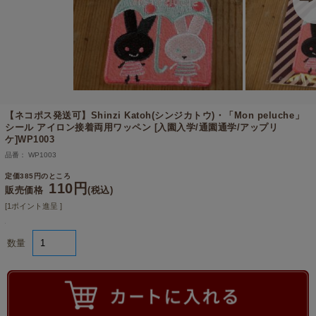
【ネコポス発送可】
Shinzi Katoh(シンジカトウ)・「Mon peluche」
シール アイロン接着両用ワッペン [入園入学/通園通学/アップリ
ケ]WP1003
品番： WP1003
定価385円のところ
110円
販売価格
(税込)
[1ポイント進呈 ]
数量