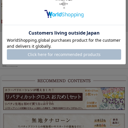
LIBERTY FABRICS リバティプリント 国産タナロー
ン生地<br>＜Annie＞(アニー)【グレージュ】
3632005-J25A
400円
(税込)
マイメロ×チムたん いちご コラボ シール・アイロン
接着両用ワッペン[ステッカー/入園入学/通園通学/ア
ップリケ]SCC650-SCC03
715円
(税込)