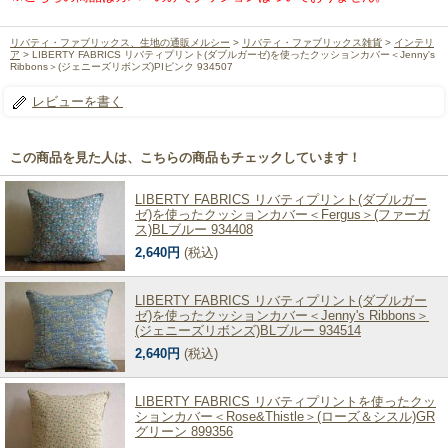
リバティ・ファブリックス、生地の通販メルシー
>
リバティ・ファブリックス雑貨
>
インテリ
ア
> LIBERTY FABRICS リバティプリント(ダブルガーゼ)を使ったクッションカバー＜Jenny's
Ribbons＞(ジェニーズリボンズ)PIピンク 934507
レビューを書く
この商品を見た人は、こちらの商品もチェックしています！
LIBERTY FABRICS リバティプリント(ダブルガー
ゼ)を使ったクッションカバー＜Fergus＞(ファーガ
ス)BLブルー 934408
2,640円
(税込)
LIBERTY FABRICS リバティプリント(ダブルガー
ゼ)を使ったクッションカバー＜Jenny's Ribbons＞
(ジェニーズリボンズ)BLブルー 934514
2,640円
(税込)
LIBERTY FABRICS リバティプリントを使ったクッ
ションカバー＜Rose&Thistle＞(ローズ＆シスル)GR
グリーン 899356