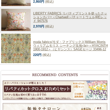
2,860円
(税込)
LIBERTY FABRICS リバティプリントを使ったクッ
ションカバー＜Chartwell＞(チャートウェル)REレッ
ド 947576
2,970円
(税込)
moda fabrics(モダ・ファブリックス)William Morris
ウィリアムモリス シーチング生地<br>＜HYACINTH
1900-1912＞（ヒヤシンス）SAGEセージ 33496-12
220円
(税込)