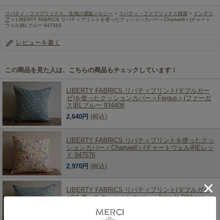
リバティ・ファブリックス、生地の通販メルシー
>
リバティ・ファブリックス雑貨
>
インテリ
ア
> LIBERTY FABRICS リバティプリントを使ったクッションカバー＜Chartwell＞(チャート
ウェル)BLブルー 947583
レビューを書く
この商品を見た人は、こちらの商品もチェックしています！
LIBERTY FABRICS リバティプリント(ダブルガー
ゼ)を使ったクッションカバー＜Fergus＞(ファーガ
ス)BLブルー 934408
2,640円
(税込)
LIBERTY FABRICS リバティプリントを使ったクッ
ションカバー＜Chartwell＞(チャートウェル)REレッ
ド 947576
2,970円
(税込)
LIBERTY FABRICS リバティプリント(ダブルガー
ゼ)を使ったクッションカバー＜Jenny's Ribbons＞
(ジェニーズリボンズ)BLブルー 934514
2,640円
(税込)