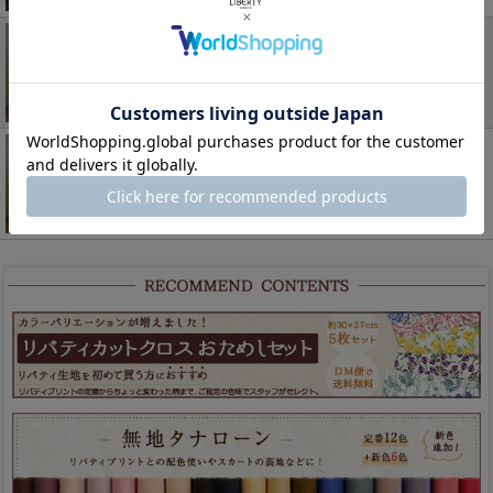
LIBERTY FABRICS リバティプリントを使ったクッ
ションカバー＜Ianthe＞(アイアンシー)BLブルー
900311
2,860円
(税込)
LIBERTY FABRICS リバティプリントを使ったクッ
ションカバー＜Rose&Thistle＞(ローズ＆シスル)GR
グリーン 899356
2,860円
(税込)