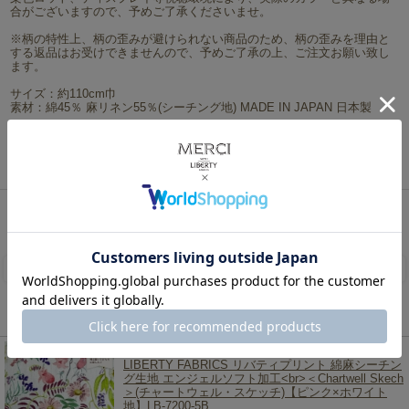
合がございますので、予めご了承くださいませ。
※柄の特性上、柄の歪みが避けられない商品のため、柄の歪みを理由と
する返品はお受けできませんので、予めご了承の上、ご注文お願い致し
ます。
サイズ：約110cm巾
素材：綿45％ 麻リネン55％(シーチング地) MADE IN JAPAN 日本製
※商用利用可能です。
ネコポスは2mまで対応可能です。
リバティ・ファブリックス、生地の通販メルシー
>
シーズン限定柄（2009秋冬～）
>
Hokkoh
made with Liberty Fabric
> LIBERTY FABRICS リバティプリント 綿麻シーチング生地 エンジ
ェルソフト加工＜Chartwell Skech＞(チャートウェル・スケッチ)【ラベンダーイエロー×ホワイ
ト地】LB-7200-5A
レビューを書く
この商品を見た人は、こちらの商品もチェックしています！
LIBERTY FABRICS リバティプリント 綿麻シーチン
グ生地 エンジェルソフト加工<br>＜Chartwell Skech
＞(チャートウェル・スケッチ)【ピンク×ホワイト
地】LB-7200-5B