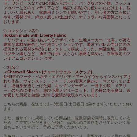
ト、ワンピースなどのお洋服からポーチ、バッグなどの小物、クッショ
ンカバーなどのインテリアなど、幅広い用途でお使いいただけます。程
よいハリ感もあり、家庭用ミシンでも縫いやすく、初心者の方にも扱い
やすい素材です。綿カス残しの仕上げで、ナチュラルな雰囲気となって
おります。
◇コレクション名◇
Hokkoh made with Liberty Fabric
「リバティ」の魅力あふれるデザインと、生地メーカー「北高」が誇る
豊富な素材が融合した生地コレクションです。通常アパレル向けにのみ
提供される素材を特別にセレクトして構成しました。刺繍生地、綿麻、
ゴブラン織りなど、通常では手に入らない素材を集めた、在庫限定のプ
レミアムコレクション です。
◇柄名◇
＜Chartwell Skech＞(チャートウェル・スケッチ)
1989年のマーク・ベネティエのリバティアーカイヴからインスパイアさ
れた作品。ウィンストン・チャーチルの実家と庭がテーマとなっていま
す。彼自身が造り上げた湖、キッチンガーデン、一番下の娘「メアリ
ー」のために作った、遊び小屋メアリーコット。丘の横にある庭は、彼
が愛した風景と自然に対する愛情が表現されています。
こちらの商品、発送まで1～3営業日(土日祝日は除きます)いただいており
ます。
また、当サイトに掲載している商品は、複数店舗で同時に販売している
ため、ご注文いただきました後に、品切れのご連絡をさせていただく場
合もございますので、予めご了承くださいませ。
染色ロット、ディスプレイ等視聴環境により、実際のカラーと異なる場