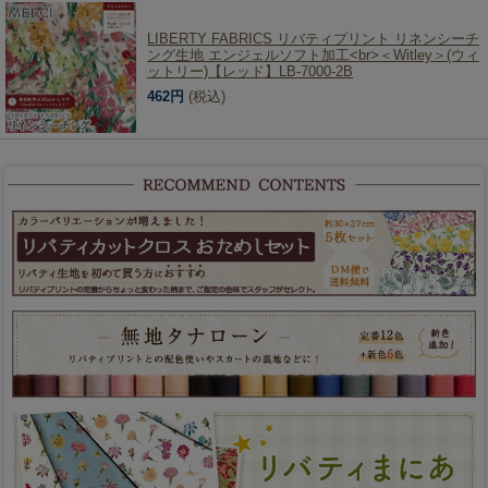
LIBERTY FABRICS リバティプリント リネンシーチ
ング生地 エンジェルソフト加工<br>＜Witley＞(ウィ
ットリー)【レッド】LB-7000-2B
462円
(税込)