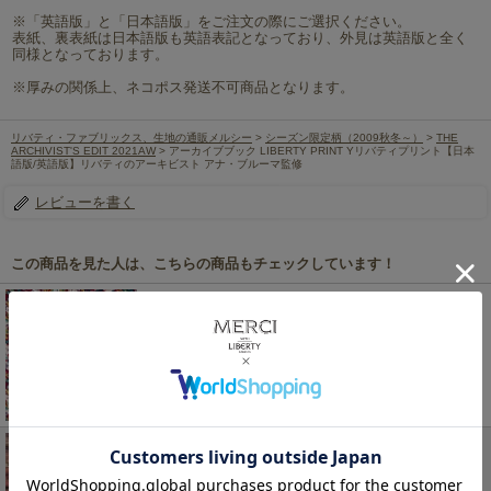
※「英語版」と「日本語版」をご注文の際にご選択ください。
表紙、裏表紙は日本語版も英語表記となっており、外見は英語版と全く
同様となっております。
※厚みの関係上、ネコポス発送不可商品となります。
リバティ・ファブリックス、生地の通販メルシー
>
シーズン限定柄（2009秋冬～）
>
THE
ARCHIVIST'S EDIT 2021AW
> アーカイブブック LIBERTY PRINT Yリバティプリント【日本
語版/英語版】リバティのアーキビスト アナ・ブルーマ監修
レビューを書く
この商品を見た人は、こちらの商品もチェックしています！
LIBERTY FABRICS リバティプリント 国産つや消し
ラミネート(ビニールコーティング生地)【エターナ
ル】<br>＜Thorpe Hill＞(ソープヒル)【ピンク＆レッ
ド】MATLAMI36300115AE
484円
(税込)
LIBERTY FABRICS リバティプリント・国産テクノ
ヴィンテージ生地＜Manning＞(マニング)3633283-
J16A