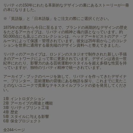
リバティの150年にわたる革新的なデザインの裏にあるストーリーが一冊
の本になりました。
※「英語版」と「日本語版」をご注文の際にご選択ください。
1875年の創業から今日に至るまで、ブランドの画期的なデザインの歴史
をたどるアーカイブは、リバティの精神と魂の源となっています。約
50,000点にも及ぶこのコレクションは、ヘッドアーキビストのアナ・ブ
ルーマによって保護・管理されています。彼女は25年前からこのコレク
ションを世界に通用する最先端のデザイン資料へと整えてきました。
リバティのアーカイブは、ロンドンのスタジオで制作された新しい手描
きのアートワークによって常に更新されています。デザインは過去一世
紀半にわたり、影響力のある芸術運動やスタイルを超え多様な性質を持
っていますが、独特のリバティ精神で統一されています。
アーカイブ・ブックのページを旅して、リバティを作ってきたデザイナ
ー、プリンター、芸術運動の背後にある物語を探り、これまでに見たこ
とのないユニークで貴重なテキスタイルブランドの姿を発見してくださ
い。
1章 イントロダクション
2章 アーカイブの用途と機能
3章 リバティプリント工場
4章 歴史
5章 スタイルに与える影響
6章 保全プロジェクト
全244ページ