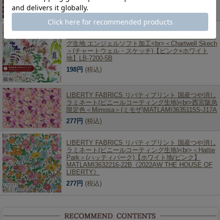
237円
(税込)
LIBERTY FABRICS リバティプリント 綿麻シーチン
グ生地 エンジェルソフト加工<br>＜Chartwell Skech
＞(チャートウェル・スケッチ)【ピンク×ホワイト
地】LB-7200-5B
198円
(税込)
LIBERTY FABRICS リバティプリント 国産つや消し
ラミネート(ビニールコーティング生地)<br>西宮阪急
限定色＜Mimosa＞(ミモザ)MATLAMI3635115S-J17A
277円
(税込)
LIBERTY FABRICS リバティプリント 国産つや消し
ラミネート(ビニールコーティング生地)<br>＜Hattie
Park＞(ハッティパーク)【ホワイト地/ピンク】
MATLAMI3632216-22B《2022AW THE HOUSE OF
LIBERTY》
277円
(税込)