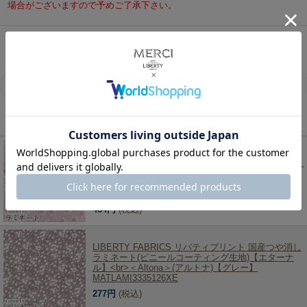
場合がございますので予めご了承下さい。
リバティ・ファブリックス、生地の通販メルシー
>
シーズン限定柄（2009秋冬～）
>
2023年
春夏柄
> LIBERTY FABRICS リバティプリント 国産つや消しラミネート(ビニールコーティン
グ生地)＜Betsy Boo＞(ベッツィブー)【ピンク】MATLAMI3633129-23AT《2023SS BEAUTY
AND CHAOS》
レビューを書く
この商品を見た人は、こちらの商品もチェックしています！
LIBERTY FABRICS リバティプリント イタリア製つ
や消しラミネート(ビニールコーティング生地)<br>＜
Nordic Daisy＞(ノルディックデイジー)《ライトピン
ク》MATLAMI3636423-A【2022SS FLORALOVE
COLLECTION】
484円
(税込)
LIBERTY FABRICS リバティプリント 国産つや消し
ラミネート(ビニールコーティング生地)【エターナ
ル】<br>＜Altona＞(アルトナ)【グレー】
MATLAMI3335126XE
277円
(税込)