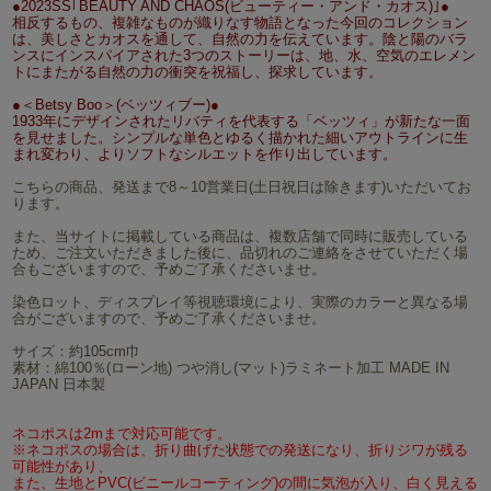
●2023SS｢BEAUTY AND CHAOS(ビューティー・アンド・カオス)｣●
相反するもの、複雑なものが織りなす物語となった今回のコレクション
は、美しさとカオスを通して、自然の力を伝えています。陰と陽のバラ
ンスにインスパイアされた3つのストーリーは、地、水、空気のエレメン
トにまたがる自然の力の衝突を祝福し、探求しています。
●＜Betsy Boo＞(ベッツィブー)●
1933年にデザインされたリバティを代表する「ベッツィ」が新たな一面
を見せました。シンプルな単色とゆるく描かれた細いアウトラインに生
まれ変わり、よりソフトなシルエットを作り出しています。
こちらの商品、発送まで8～10営業日(土日祝日は除きます)いただいてお
ります。
また、当サイトに掲載している商品は、複数店舗で同時に販売している
ため、ご注文いただきました後に、品切れのご連絡をさせていただく場
合もございますので、予めご了承くださいませ。
染色ロット、ディスプレイ等視聴環境により、実際のカラーと異なる場
合がございますので、予めご了承くださいませ。
サイズ：約105cm巾
素材：綿100％(ローン地) つや消し(マット)ラミネート加工 MADE IN
JAPAN 日本製
ネコポスは2mまで対応可能です。
※ネコポスの場合は、折り曲げた状態での発送になり、折りジワが残る
可能性があり、
また、生地とPVC(ビニールコーティング)の間に気泡が入り、白く見える