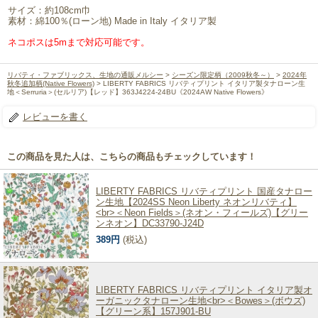
サイズ：約108cm巾
素材：綿100％(ローン地) Made in Italy イタリア製
ネコポスは5mまで対応可能です。
リバティ・ファブリックス、生地の通販メルシー
>
シーズン限定柄（2009秋冬～）
>
2024年
秋冬追加柄(Native Flowers)
> LIBERTY FABRICS リバティプリント イタリア製タナローン生
地＜Serruria＞(セルリア)【レッド】363J4224-24BU《2024AW Native Flowers》
レビューを書く
この商品を見た人は、こちらの商品もチェックしています！
LIBERTY FABRICS リバティプリント 国産タナロー
ン生地【2024SS Neon Liberty ネオンリバティ】
<br>＜Neon Fields＞(ネオン・フィールズ)【グリー
ンネオン】DC33790-J24D
389円
(税込)
LIBERTY FABRICS リバティプリント イタリア製オ
ーガニックタナローン生地<br>＜Bowes＞(ボウズ)
【グリーン系】157J901-BU