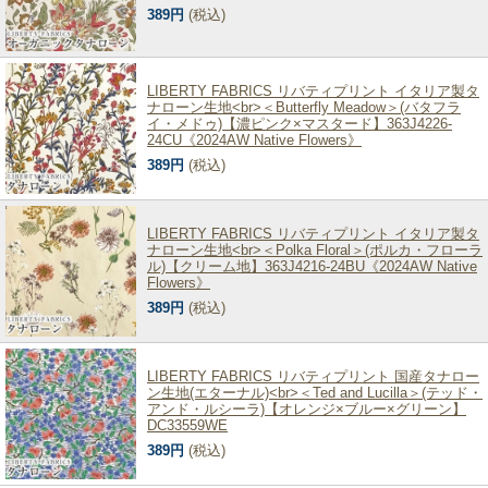
389円
(税込)
LIBERTY FABRICS リバティプリント イタリア製タ
ナローン生地<br>＜Butterfly Meadow＞(バタフラ
イ・メドゥ)【濃ピンク×マスタード】363J4226-
24CU《2024AW Native Flowers》
389円
(税込)
LIBERTY FABRICS リバティプリント イタリア製タ
ナローン生地<br>＜Polka Floral＞(ポルカ・フローラ
ル)【クリーム地】363J4216-24BU《2024AW Native
Flowers》
389円
(税込)
LIBERTY FABRICS リバティプリント 国産タナロー
ン生地(エターナル)<br>＜Ted and Lucilla＞(テッド・
アンド・ルシーラ)【オレンジ×ブルー×グリーン】
DC33559WE
389円
(税込)