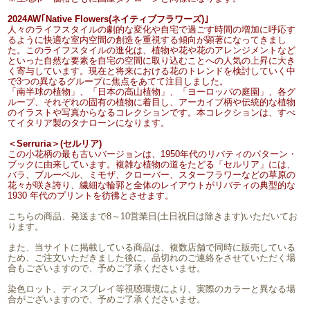
2024AW｢Native Flowers(ネイティブフラワーズ)｣
人々のライフスタイルの劇的な変化や自宅で過ごす時間の増加に呼応す
るように快適な室内空間の創造を重視する傾向が顕著になってきまし
た。このライフスタイルの進化は、植物や花や花のアレンジメントなど
といった自然な要素を自宅の空間に取り込むことへの人気の上昇に大き
く寄与しています。現在と将来における花のトレンドを検討していく中
で3つの異なるグループに焦点をあてて注目しました。
「南半球の植物」、「日本の高山植物」、「ヨーロッパの庭園」、各グ
ループ、それぞれの固有の植物に着目し、アーカイブ柄や伝統的な植物
のイラストや写真からなるコレクションです。本コレクションは、すべ
てイタリア製のタナローンになります。
＜Serruria＞(セルリア)
この小花柄の最も古いバージョンは、1950年代のリバティのパターン・
ブックに由来しています。複雑な植物の道をたどる「セルリア」には、
バラ、ブルーベル、ミモザ、クローバー、スターフラワーなどの草原の
花々が咲き誇り、繊細な輪郭と全体のレイアウトがリバティの典型的な
1930 年代のプリントを彷彿とさせます。
こちらの商品、発送まで8～10営業日(土日祝日は除きます)いただいてお
ります。
また、当サイトに掲載している商品は、複数店舗で同時に販売している
ため、ご注文いただきました後に、品切れのご連絡をさせていただく場
合もございますので、予めご了承くださいませ。
染色ロット、ディスプレイ等視聴環境により、実際のカラーと異なる場
合がございますので、予めご了承くださいませ。