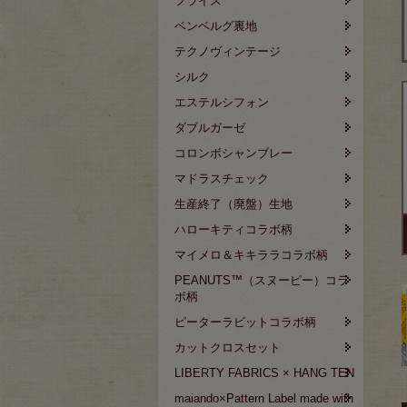
フライス
ベンベルグ裏地
テクノヴィンテージ
シルク
エステルシフォン
ダブルガーゼ
コロンボシャンブレー
マドラスチェック
生産終了（廃盤）生地
ハローキティコラボ柄
マイメロ＆キキララコラボ柄
PEANUTS™（スヌーピー）コラ
ボ柄
ピーターラビットコラボ柄
カットクロスセット
LIBERTY FABRICS × HANG TEN
maiando×Pattern Label made with