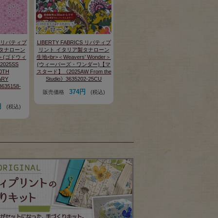
CS リバティプ
LIBERTY FABRICS リバティプ
タナローン
リント イタリア製タナローン
n＞(ゴドウィ
生地<br>＜Weavers' Wonder＞
025SS
(ウィーバーズ・ワンダー)【マ
0TH
スタード】《2025AW From the
ARY
Studio》3635202-25CU
635158-
374円
販売価格
(税込)
円
(税込)