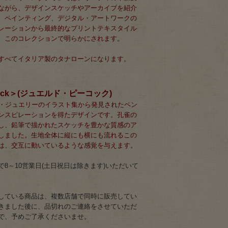
ながら、デザインスケッチやアーカイブを紹介
、ペインティング、デジタル・アートワークの
レーションから最終的なプリントテキスタイル
、このコレクションで明らかにされます。
すべてイタリア製のタナローンになります。
eacock＞(ジュエルド・ピーコック)
ィ・ジュエリーのイラスト集から発見されたペン
ンスピレーションを得たデザインです。孔雀の
し、鉛筆で描かれたスケッチを豊かな質感のア
しました。生地全体に縦にも横にも流れるこの
は、交互に動いているような感覚を与えます。
8～10営業日(土日祝日は除きます)いただいて
している商品は、複数店舗で同時に販売してい
きました後に、品切れのご連絡をさせていただ
で、予めご了承くださいませ。