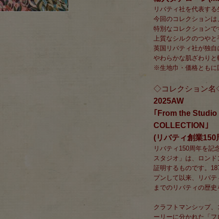
リバティ社を代表する
今回のコレクションは
特別なコレクションで
上質なシルクのつやと
英国リバティ社が独自
やわらかな肌ざわりと
※生地巾・価格ともに
◇コレクション名
2025AW
｢From the Stud
COLLECTION｣
(リバティ創業15
リバティ150周年を記
スタジオ」は、ロンド
証明するものです。1
プンして以来、リバテ
までのリバティの歴史
クラフトマンシップ、
ーリーに分かれた「フ