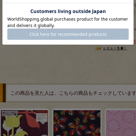
染色ロット、ディスプ
場合がございますので
サイズ：約108cm巾
素材：綿100％(ローン地) 
ネコポスは5mまで対
この商品を見た人は、こちらの商品もチェックしていま