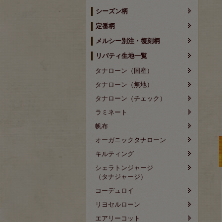
シーズン柄
定番柄
メルシー別注・復刻柄
リバティ生地一覧
タナローン（国産）
タナローン（無地）
タナローン（チェック）
ラミネート
帆布
オーガニックタナローン
キルティング
シェラトンジャージ
（タナジャージ）
コーデュロイ
リヨセルローン
エアリーコット