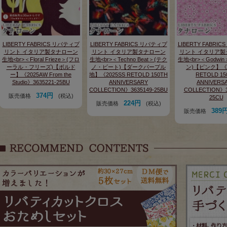
LIBERTY FABRICS リバティプ
LIBERTY FABRICS リバティプ
LIBERTY FABRI
リント イタリア製タナローン
リント イタリア製タナローン
リント イタリア製
生地<br>＜Floral Frieze＞(フロ
生地<br>＜Techno Beat＞(テク
生地<br>＜Godwi
ーラル・フリーズ)【ボルド
ノ・ビート)【ダークパープル
ン)【ピンク】《2
ー】《2025AW From the
地】《2025SS RETOLD 150TH
RETOLD 15
Studio》3635221-25BU
ANNIVERSARY
ANNIVERS
COLLECTION》3635149-25BU
COLLECTION》3
374円
販売価格
(税込)
25CU
224円
販売価格
(税込)
389
販売価格