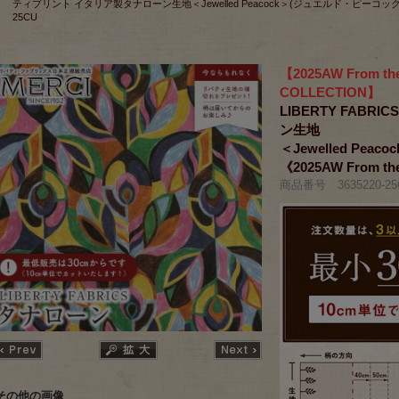
ティプリント イタリア製タナローン生地＜Jewelled Peacock＞(ジュエルド・ピーコック)【マルチ】
25CU
【2025AW From th
COLLECTION】
LIBERTY FAB
ン生地
＜Jewelled P
《2025AW From th
商品番号 3635220-25
その他の画像