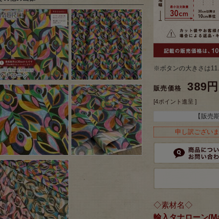
※ボタンの大きさは11
389円
販売価格
[4ポイント進呈 ]
【販売
申し訳ござい
◇素材名◇
輸入タナローン(Made 