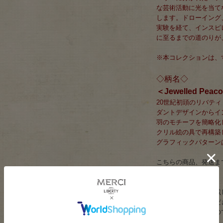
な芸術活動に光を当て
します。ドローイング
実験を経て、インスピ
に至るまでの道のりが
※本コレクションは、
◇柄名◇
＜Jewelled P
20世紀初頭のリバテ
ダントデザインからイ
羽のモチーフを簡略化
クリル絵の具で再構築
グラフィックパターン
こちらの商品、発送まで
おります。
また、当サイトに掲載
るため、ご注文いただ
く場合もございますの