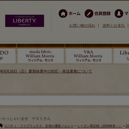
お買い物の流れ
送料とお支払
026年8月16日（日）夏期休業中の対応・発送業務について
いらっしゃいませ ゲストさん
リバティ・ファブリックス、生地の通販メルシー
>
シーズン限定柄（2009秋冬～）
>
2