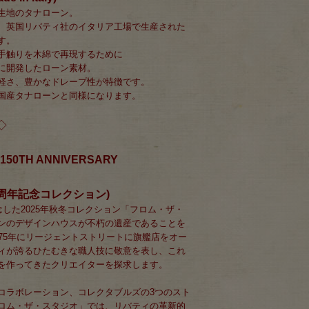
生地のタナローン。
、英国リバティ社のイタリア工場で生産された
す。
手触りを木綿で再現するために
に開発したローン素材。
軽さ、豊かなドレープ性が特徴です。
国産タナローンと同様になります。
◇
io 150TH ANNIVERSARY
0周年記念コレクション)
念した2025年秋冬コレクション「フロム・ザ・
ンのデザインハウスが不朽の遺産であることを
875年にリージェントストリートに旗艦店をオー
ィが誇るひたむきな職人技に敬意を表し、これ
を作ってきたクリエイターを探求します。
コラボレーション、コレクタブルズの3つのスト
ロム・ザ・スタジオ」では、リバティの革新的