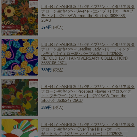
LIBERTY FABRICS リバティプリント イタリア製タ
ナローン生地<br>＜Averie＞(エイブリ)【カーキ×ブ
ラウン】《2025AW From the Studio》3635236-
25AU
374円
(税込)
LIBERTY FABRICS リバティプリント イタリア製タ
ナローン生地<br>＜Leading Lady＞(リーディング・
レディ)【イエロー花×パープル地】《2025SS
RETOLD 150TH ANNIVERSARY COLLECTION》
3635106-25CU
389円
(税込)
LIBERTY FABRICS リバティプリント イタリア製タ
ナローン生地<br>＜Prospect Flower＞(プロスペク
ト・フラワー)【グリーン】《2025AW From the
Studio》3635247-25CU
389円
(税込)
LIBERTY FABRICS リバティプリント イタリア製タ
ナローン生地<br>＜Over The Hills＞(オーバー・
ザ・ヒルズ)【グリーン×イエロー】《2025SS