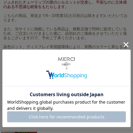
ジュされたチューリップの形のシルエットが交差し、平面なのに立体感
のある不思議な錯覚をもたらします。
こちらの商品、発送まで8～10営業日(土日祝日は除きます)いただいてお
ります。
また、当サイトに掲載している商品は、複数店舗で同時に販売している
ため、ご注文いただきました後に、品切れのご連絡をさせていただく場
合もございますので、予めご了承くださいませ。
染色ロット、ディスプレイ等視聴環境により、実際のカラーと異なる場
合がございますので、予めご了承くださいませ。
サイズ：約108cm巾
素材：綿100％(ローン地) Made in Italy イタリア製
ネコポスは5mまで対応可能です。
リバティ・ファブリックス、生地の通販メルシー
>
シーズン限定柄（2009秋冬～）
>
2025年
秋冬柄(From the Studio)
> LIBERTY FABRICS リバティプリント イタリア製タナローン生地＜
Floral Frieze＞(フローラル・フリーズ)【ボルドー】《2025AW From the Studio》3635221-
25BU
レビューを書く
この商品を見た人は、こちらの商品もチェックしています！