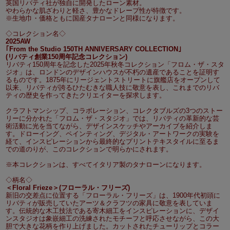
英国リバティ社が独自に開発したローン素材。
やわらかな肌ざわりと軽さ、豊かなドレープ性が特徴です。
※生地巾・価格ともに国産タナローンと同様になります。
◇コレクション名◇
2025AW
｢From the Studio 150TH ANNIVERSARY COLLECTION｣
(リバティ創業150周年記念コレクション)
リバティ150周年を記念した2025年秋冬コレクション「フロム・ザ・スタ
ジオ」は、ロンドンのデザインハウスが不朽の遺産であることを証明す
るものです。1875年にリージェントストリートに旗艦店をオープンして
以来、リバティが誇るひたむきな職人技に敬意を表し、これまでのリバ
ティの歴史を作ってきたクリエイターを探求します。
クラフトマンシップ、コラボレーション、コレクタブルズの3つのストー
リーに分かれた「フロム・ザ・スタジオ」では、リバティの革新的な芸
術活動に光を当てながら、デザインスケッチやアーカイブを紹介しま
す。ドローイング、ペインティング、デジタル・アートワークの実験を
経て、インスピレーションから最終的なプリントテキスタイルに至るま
での道のりが、このコレクションで明らかにされます。
※本コレクションは、すべてイタリア製のタナローンになります。
◇柄名◇
＜Floral Frieze＞(フローラル・フリーズ)
新旧の交差点に位置する「フローラル・フリーズ」は、1900年代初頭に
リバティが販売していたアーツ＆クラフツの家具に敬意を表していま
す。伝統的な木工技法である寄木細工をインスピレーションに、デザイ
ンスタジオは象嵌細工の洗練されたモチーフと呼応させながら、この大
胆で大きな花柄を作り上げました。カットされたチューリップとコラー