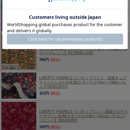
LIBERTY FABRICS リバティプリント シルククレー
プデシン生地 インポート(輸入)Kensington Crepe de
Chine<br>＜Betsy Shadow＞(ベッツィシャドウ)【ピ
ンク地】2342211-C《2022AW THE HOUSE OF
LIBERTY》
1,100円
(税込)
LIBERTY FABRICS リバティプリント 国産エアリー
コット生地<br>＜Ivy＞(アイヴィ)【パープル葉/イエ
ロー×オレンジ】DC28990-J24D
396円
(税込)
LIBERTY FABRICS リバティプリント・国産キュプ
ラコットンカルゼ生地(エターナル)<br>＜Hilda＞(ヒ
ルダ)3635258YQ
363円
(税込)
LIBERTY FABRICS リバティプリント 国産ピカデリ
ーポプリン生地(エターナル)<br>＜Kevin＞(ケビン)
【エンジ】3634260DP
345円
(税込)