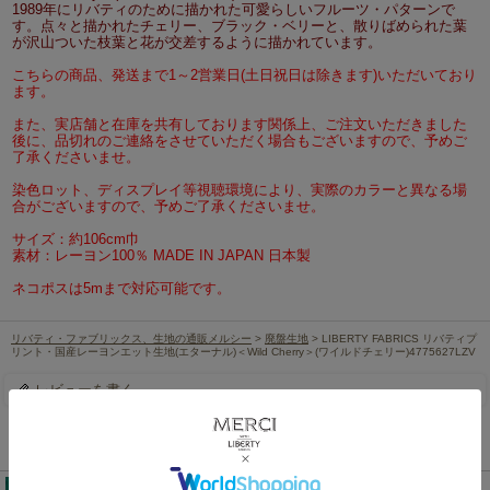
1989年にリバティのために描かれた可愛らしいフルーツ・パターンで
す。点々と描かれたチェリー、ブラック・ベリーと、散りばめられた葉
が沢山ついた枝葉と花が交差するように描かれています。
こちらの商品、発送まで1～2営業日(土日祝日は除きます)いただいており
ます。
また、実店舗と在庫を共有しております関係上、ご注文いただきました
後に、品切れのご連絡をさせていただく場合もございますので、予めご
了承くださいませ。
染色ロット、ディスプレイ等視聴環境により、実際のカラーと異なる場
合がございますので、予めご了承くださいませ。
サイズ：約106cm巾
素材：レーヨン100％ MADE IN JAPAN 日本製
ネコポスは5mまで対応可能です。
リバティ・ファブリックス、生地の通販メルシー
>
廃盤生地
> LIBERTY FABRICS リバティプ
リント・国産レーヨンエット生地(エターナル)＜Wild Cherry＞(ワイルドチェリー)4775627LZV
レビューを書く
この商品を見た人は、こちらの商品もチェックしています！