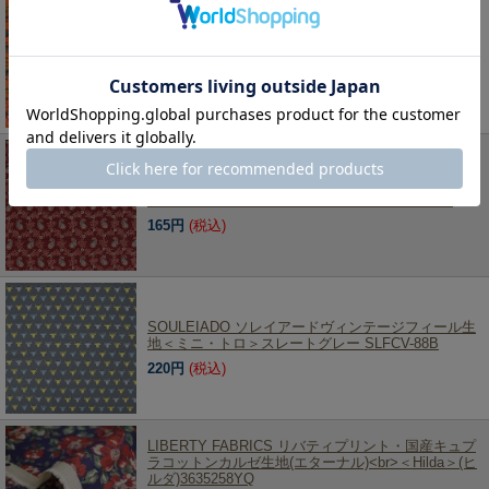
LIBERTY FABRICS リバティプリント・国産レーヨ
ンエット生地(エターナル)<br>＜Wild Cherry＞(ワイ
ルドチェリー)4775627LZV
341円
(税込)
SOULEIADO ソレイアードヴィンテージフィール生
地＜オリエント＞ジャスパーレッド SLFCV-83A
165円
(税込)
SOULEIADO ソレイアードヴィンテージフィール生
地＜ミニ・トロ＞スレートグレー SLFCV-88B
220円
(税込)
LIBERTY FABRICS リバティプリント・国産キュプ
ラコットンカルゼ生地(エターナル)<br>＜Hilda＞(ヒ
ルダ)3635258YQ