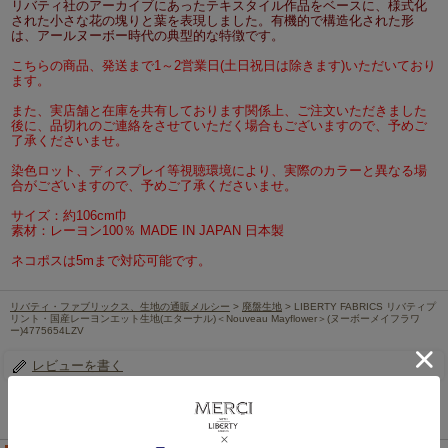
リバティ社のアーカイブにあったテキスタイル作品をベースに、様式化
された小さな花の塊りと葉を表現しました。有機的で構造化された形
は、アールヌーボー時代の典型的な特徴です。
こちらの商品、発送まで1～2営業日(土日祝日は除きます)いただいており
ます。
また、実店舗と在庫を共有しております関係上、ご注文いただきました
後に、品切れのご連絡をさせていただく場合もございますので、予めご
了承くださいませ。
染色ロット、ディスプレイ等視聴環境により、実際のカラーと異なる場
合がございますので、予めご了承くださいませ。
サイズ：約106cm巾
素材：レーヨン100％ MADE IN JAPAN 日本製
ネコポスは5mまで対応可能です。
リバティ・ファブリックス、生地の通販メルシー
>
廃盤生地
> LIBERTY FABRICS リバティプ
リント・国産レーヨンエット生地(エターナル)＜Nouveau Mayflower＞(ヌーボーメイフラワ
ー)4775654LZV
レビューを書く
この商品を見た人は、こちらの商品もチェックしています！