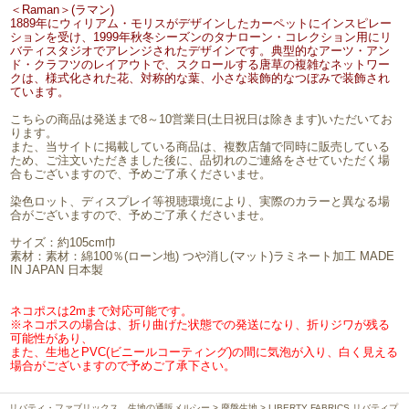
＜Raman＞(ラマン)
1889年にウィリアム・モリスがデザインしたカーペットにインスピレー
ションを受け、1999年秋冬シーズンのタナローン・コレクション用にリ
バティスタジオでアレンジされたデザインです。典型的なアーツ・アン
ド・クラフツのレイアウトで、スクロールする唐草の複雑なネットワー
クは、様式化された花、対称的な葉、小さな装飾的なつぼみで装飾され
ています。
こちらの商品は発送まで8～10営業日(土日祝日は除きます)いただいてお
ります。
また、当サイトに掲載している商品は、複数店舗で同時に販売している
ため、ご注文いただきました後に、品切れのご連絡をさせていただく場
合もございますので、予めご了承くださいませ。
染色ロット、ディスプレイ等視聴環境により、実際のカラーと異なる場
合がございますので、予めご了承くださいませ。
サイズ：約105cm巾
素材：素材：綿100％(ローン地) つや消し(マット)ラミネート加工 MADE
IN JAPAN 日本製
ネコポスは2mまで対応可能です。
※ネコポスの場合は、折り曲げた状態での発送になり、折りジワが残る
可能性があり、
また、生地とPVC(ビニールコーティング)の間に気泡が入り、白く見える
場合がございますので予めご了承下さい。
リバティ・ファブリックス、生地の通販メルシー
>
廃盤生地
> LIBERTY FABRICS リバティプ