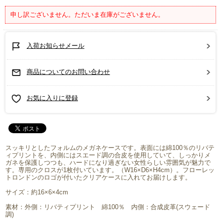
申し訳ございません。ただいま在庫がございません。
入荷お知らせメール
商品についてのお問い合わせ
お気に入りに登録
スッキリとしたフォルムのメガネケースです。表面には綿100％のリバテ
ィプリントを、内側にはスエード調の合皮を使用していて、しっかりメ
ガネを保護しつつも、ハードになり過ぎない女性らしい雰囲気が魅力で
す。専用のクロスが1枚付いています。（W16×D6×H4cm）。フローレッ
トロンドンのロゴが付いたクリアケースに入れてお届けします。
サイズ：約16×6×4cm
素材：外側：リバティプリント 綿100％ 内側：合成皮革(スウェード
調)