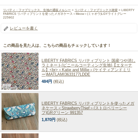
リバティ・ファブリックス、生地の通販メルシー
>
リバティ・ファブリックス雑貨
> LIBERTY
FABRICS リバティプリントを使ったメガネケース＜Meow＞(ミャオウ)LGYライトグレー
225902
レビューを書く
この商品を見た人は、こちらの商品もチェックしています！
LIBERTY FABRICS リバティプリント 国産つや消し
ラミネート(ビニールコーティング生地)【エターナ
ル】<br>＜Katie and Millie＞(ケイティアンドミリ
ー)MATLAMI3633177LDDE
484円
(税込)
LIBERTY FABRICS リバティプリントを使ったメガ
ネケース＜StrawberryThief＞(ストロベリーシー
フ)GRグリーン 991357
1,870円
(税込)