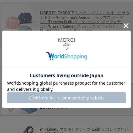
LIBERTY FABRICS リバティプリントを使ったラウ
ンドポーチ<br>Irma's Garden（イルマズ ガーデ
ン）/Dancing Daffodil（ダンシング ダッフォディ
ル）/Classic Garden(クラシック ガーデン)
MILESTOミレスト Sweet esc
2,310円
(税込)
LIBERTY FABRICS リバティプリントを使ったパス
ケースウォレット 財布(ストロベリーシーフ・ロデ
ン・マウベリーナ・アイアンシ・クイーンヘ
ラ)PassCaseWallet
3,960円
(税込)
LIBERTY FABRICS リバティプリントを使った晴雨
兼用折り畳み傘パラソル(日傘)＜Poire＞(ポワレ)BL
ブルー 957667
10,780円
(税込)
mt×Liberty マスキングテープ Laith リバティプリン