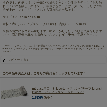
すめです。内側には、レーヨン素材のシャンタン生地を使用しており汚
れにくいのも嬉しいポイント。華やかなポーチは、持っているだけで気
分が上がります。ギフトとしても喜ばれる一品です。
サイズ：約15×10.5×4.5cm
素材：表/ リバティプリント (綿100％) 内側/レーヨン100％
※柄の出方に個体差が生じます。出来上がりはひとつひとつ異なります
ので、商品画像と異なる場合もございますが、予めご了承ください。
リバティ・ファブリックス、生地の通販メルシー
>
リバティ・ファブリックス雑貨
> LIBERTY
FABRICS リバティプリントを使ったベーシックポーチ＜Meow＞(ミャオウ)LGYライトグレー
226145
レビューを書く
この商品を見た人は、こちらの商品もチェックしています！
mt casa厚口 mt×Liberty マスキングテープ English
Bloom リバティプリント MTCAS037
1,815円
(税込)