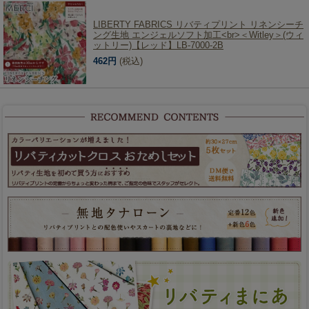
LIBERTY FABRICS リバティプリント リネンシーチ
ング生地 エンジェルソフト加工<br>＜Witley＞(ウィ
ットリー)【レッド】LB-7000-2B
462円
(税込)