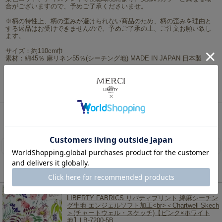
合がございますので、予めご了承くださいませ。
※柄の特性上、柄の歪みが避けられない商品のため、柄の歪みを理由と
する返品はお受けできませんので、予めご了承の上、ご注文お願い致し
ます。
サイズ：約110cm巾
素材：綿45％ 麻リネン55％(シーチング地) MADE IN JAPAN 日本製
※商用利用可能です。
ネコポスは2mまで対応可能です。
リバティ・ファブリックス、生地の通販メルシー
>
シーズン限定柄（2009秋冬～）
>
Hokkoh
made with Liberty Fabric
> LIBERTY FABRICS リバティプリント 綿麻シーチング生地 エンジ
ェルソフト加工＜Chartwell Skech＞(チャートウェル・スケッチ)【ラベンダーイエロー×ホワイ
ト地】LB-7200-5A
レビューを書く
この商品を見た人は、こちらの商品もチェックしています！
LIBERTY FABRICS リバティプリント 綿麻シーチン
グ生地 エンジェルソフト加工<br>＜Chartwell Skech
＞(チャートウェル・スケッチ)【ピンク×ホワイト
地】LB-7200-5B