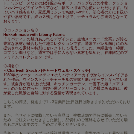
ト、ワンピースなどのお洋服からポーチ、バッグなどの小物、クッショ
ンカバーなどのインテリアなど、幅広い用途でお使いいただけます。程
よいハリ感もあり、家庭用ミシンでも縫いやすく、初心者の方にも扱い
やすい素材です。綿カス残しの仕上げで、ナチュラルな雰囲気となって
おります。
◇コレクション名◇
Hokkoh made with Liberty Fabric
「リバティ」の魅力あふれるデザインと、生地メーカー「北高」が誇る
豊富な素材が融合した生地コレクションです。通常アパレル向けにのみ
提供される素材を特別にセレクトして構成しました。刺繍生地、綿麻、
ゴブラン織りなど、通常では手に入らない素材を集めた、在庫限定のプ
レミアムコレクション です。
◇柄名◇
＜Chartwell Skech＞(チャートウェル・スケッチ)
1989年のマーク・ベネティエのリバティアーカイヴからインスパイアさ
れた作品。ウィンストン・チャーチルの実家と庭がテーマとなっていま
す。彼自身が造り上げた湖、キッチンガーデン、一番下の娘「メアリ
ー」のために作った、遊び小屋メアリーコット。丘の横にある庭は、彼
が愛した風景と自然に対する愛情が表現されています。
こちらの商品、発送まで1～3営業日(土日祝日は除きます)いただいており
ます。
また、当サイトに掲載している商品は、複数店舗で同時に販売している
ため、ご注文いただきました後に、品切れのご連絡をさせていただく場
合もございますので、予めご了承くださいませ。
染色ロット、ディスプレイ等視聴環境により、実際のカラーと異なる場