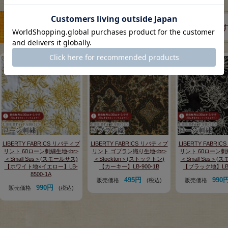
この商品を見た人は、こちらの商品もチェックしていま
LIBERTY FABRICS リバティプ
LIBERTY FABRICS リバティプ
LIBERTY FABRI
リント 60ローン刺繍生地<br>
リント ゴブラン織り生地<br>
リント 60ローン刺
＜Small Sus＞(スモールサス)
＜Stockton＞(ストックトン)
＜Small Sus＞(
【ホワイト地×イエロー】LB-
【カーキー】LB-900-1B
【ブラック地】LB-8
8500-1A
495円
990
販売価格
(税込)
販売価格
990円
販売価格
(税込)