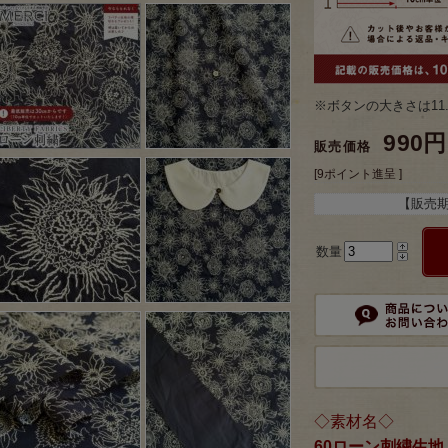
※ボタンの大きさは11
990円
販売価格
[9ポイント進呈 ]
【販売
数量
◇素材名◇
60ローン刺繍生地