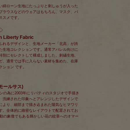
い綿ローン生地にたっぷりと刺しゅうが入った
ブラウスなどのウェアはもちろん、マスク、バ
ススメです。
◇
 Liberty Fabric
ふれるデザインと、生地メーカー「北高」が誇
た生地コレクションです。通常アパレル向けに
特別にセレクトして構成しました。刺繍生地、
ど、通常では手に入らない素材を集めた、在庫
クション です。
(スモールサス)
ョンの為に2003年にリバティのスタジオで手描き
、洗練された印象へとアレンジしたデザインで
により、細部まで描き込まれた陽気なヒマワリ
す。全体的に緻密なレイアウトで配置されてお
的運動の象徴でもある輝かしい花の紋章へのオマー