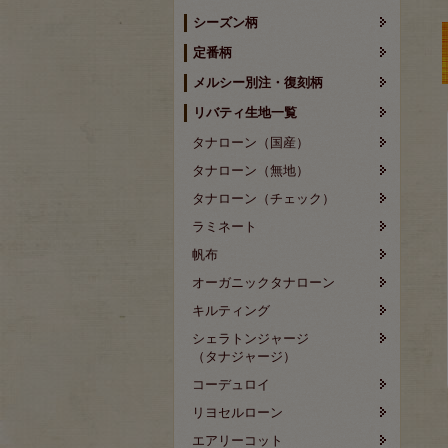
シーズン柄
定番柄
メルシー別注・復刻柄
リバティ生地一覧
タナローン（国産）
タナローン（無地）
タナローン（チェック）
ラミネート
帆布
オーガニックタナローン
キルティング
シェラトンジャージ
（タナジャージ）
コーデュロイ
リヨセルローン
エアリーコット