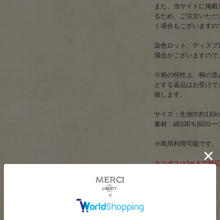
また、当サイトに掲載
るため、ご注文いただ
く場合もございますの
染色ロット、ディスプ
場合がございますので
※柄の特性上、柄の歪
とする返品はお受けで
致します。
サイズ：生地巾約110c
素材：綿100％(60ローン
※商用利用可能です。
ネコポスは1mまで対