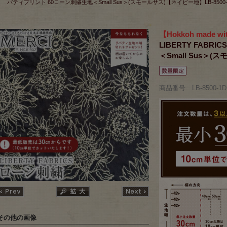
バティプリント 60ローン刺繍生地＜Small Sus＞(スモールサス)【ネイビー地】LB-8500-
【Hokkoh made wit
LIBERTY FAB
＜Small Sus＞(
商品番号 LB-8500-1D
その他の画像