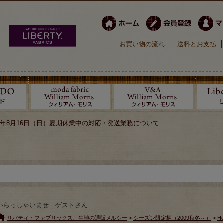
お買い物の流れ
送料とお支払
026年8月16日（日）夏期休業中の対応・発送業務について
いらっしゃいませ ゲストさん
リバティ・ファブリックス、生地の通販メルシー
>
シーズン限定柄（2009秋冬～）
>
Ho