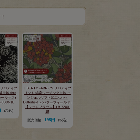
す！
CS リバティプ
LIBERTY FABRICS リバティプ
繍生地<br>
リント 綿麻シーチング生地 エ
スモールサス)
ンジェルソフト加工<br>＜
500-1E
Butterfield＞(バターフィールド)
【レッドブラウン】LB-7200-
円
(税込)
1E
198円
販売価格
(税込)