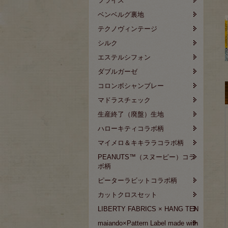
フライス
ベンベルグ裏地
テクノヴィンテージ
シルク
エステルシフォン
ダブルガーゼ
コロンボシャンブレー
マドラスチェック
生産終了（廃盤）生地
ハローキティコラボ柄
マイメロ＆キキララコラボ柄
PEANUTS™（スヌーピー）コラ
ボ柄
ピーターラビットコラボ柄
カットクロスセット
LIBERTY FABRICS × HANG TEN
maiando×Pattern Label made with