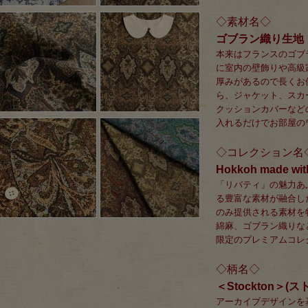
◇素材名◇
ゴブラン織り生地
本来はフランスのゴブ
に室内の壁飾りや高級
厚みがあるので長くお
ら、ジャケット、スカ
クッションカバーなど
入れるだけでお部屋の
◇コレクション名
Hokkoh made with
「リバティ」の魅力あ
る豊富な素材が融合し
のみ提供される素材を
綿麻、ゴブラン織りな
限定のプレミアムコレ
◇柄名◇
＜Stockton＞(
アーカイブデザインを