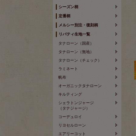
シーズン柄
定番柄
メルシー別注・復刻柄
リバティ生地一覧
タナローン（国産）
タナローン（無地）
タナローン（チェック）
ラミネート
帆布
オーガニックタナローン
キルティング
シェラトンジャージ
（タナジャージ）
コーデュロイ
リヨセルローン
エアリーコット