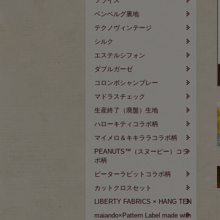
フライス
ベンベルグ裏地
テクノヴィンテージ
シルク
エステルシフォン
ダブルガーゼ
コロンボシャンブレー
マドラスチェック
生産終了（廃盤）生地
ハローキティコラボ柄
マイメロ＆キキララコラボ柄
PEANUTS™（スヌーピー）コラ
ボ柄
ピーターラビットコラボ柄
カットクロスセット
LIBERTY FABRICS × HANG TEN
maiando×Pattern Label made with