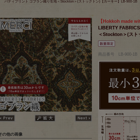
バティプリント ゴブラン織り生地＜Stockton＞(ストックトン)【カーキー】LB-900-1B
【Hokkoh made wit
LIBERTY FAB
＜Stockton＞(ス
商品番号 LB-900-1B
その他の画像