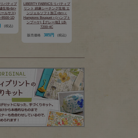
CS リバティプ
LIBERTY FABRICS リバティプ
繍生地<br>
リント 綿麻シーチング生地 エ
スモールサス)
ンジェルソフト加工<br>＜
500-1D
Hamptons Bouquet＞(ハンプト
ンブーケ)【グレー地】LB-
円
(税込)
7200-4C
385円
販売価格
(税込)