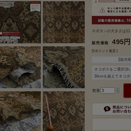
※ボタンの大きさは11
495円
販売価格
[5ポイント進呈 ]
【販売
ネコポスをご選択頂
30cmを超えてネコ
数量