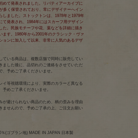
初めて発表されました。リバティアーカイブに
ーが多く保管されており、常にデザイナーへイン
しました。ストックトンは、1978年と1979年
にて発表され、1984年にはスカーフ用デザイン
した。民族モチーフや花、葉などを詳細に描き
ます。1980年から2001年のクラシック・ヴァ
ションに加入して以来、非常に人気のあるデザ
している商品は、複数店舗で同時に販売してい
きました後に、品切れのご連絡をさせていただ
で、予めご了承くださいませ。
レイ等視聴環境により、実際のカラーと異なる
、予めご了承くださいませ。
みが避けられない商品のため、柄の歪みを理由
きませんので、予めご了承の上、ご注文お願い
(ゴブラン地) MADE IN JAPAN 日本製