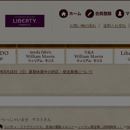
お買い物の流れ
送料とお支払
026年8月16日（日）夏期休業中の対応・発送業務について
いらっしゃいませ ゲストさん
リバティ・ファブリックス、生地の通販メルシー
>
シーズン限定柄（2009秋冬～）
>
Ho