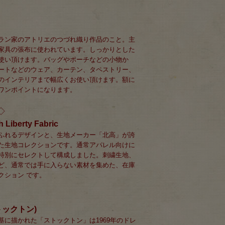
ラン家のアトリエのつづれ織り作品のこと。主
家具の張布に使われています。しっかりとした
使い頂けます。バッグやポーチなどの小物か
ートなどのウェア、カーテン、タペストリー、
のインテリアまで幅広くお使い頂けます。額に
ワンポイントになります。
◇
 Liberty Fabric
ふれるデザインと、生地メーカー「北高」が誇
た生地コレクションです。通常アパレル向けに
特別にセレクトして構成しました。刺繍生地、
ど、通常では手に入らない素材を集めた、在庫
クション です。
ストックトン)
基に描かれた「ストックトン」は1969年のドレ