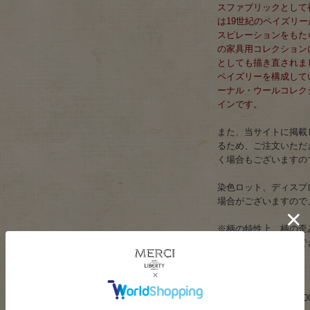
スファブリックとして
は19世紀のペイズリ
スピレーションをもたら
の家具用コレクション
としても描き直されま
ペイズリーを構成してい
ーナル・ウールコレク
インです。
また、当サイトに掲載
るため、ご注文いただ
く場合もございますの
染色ロット、ディスプ
場合がございますので
※柄の特性上、柄の歪
とする返品はお受けで
致します。
サイズ：約144cm巾
素材：ポリエステル100％