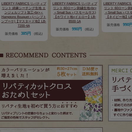
LIBERTY FABRICS リバティプ
LIBERTY FABRICS リバティプ
LIBERTY FABRI
リント 綿麻シーチング生地 エ
リント 60ローン刺繍生地<br>
リント 60ローン刺
ンジェルソフト加工<br>＜
＜Small Sus＞(スモールサス)
＜Small Sus＞(
Hamptons Bouquet＞(ハンプト
【ホワイト地×イエロー】LB-
【ネイビー地】LB-8
ンブーケ)【マスタード地】LB-
8500-1A
990
販売価格
7200-4A
990円
販売価格
(税込)
385円
販売価格
(税込)