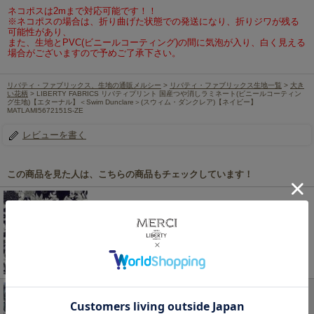
ネコポスは2mまで対応可能です！！
※ネコポスの場合は、折り曲げた状態での発送になり、折りジワが残る
可能性があり、
また、生地とPVC(ビニールコーティング)の間に気泡が入り、白く見える
場合がございますので予めご了承下さい。
リバティ・ファブリックス、生地の通販メルシー
>
リバティ・ファブリックス生地一覧
>
大き
い花柄
> LIBERTY FABRICS リバティプリント 国産つや消しラミネート(ビニールコーティン
グ生地)【エターナル】＜Swim Dunclare＞(スウィム・ダンクレア)【ネイビー】
MATLAMI5672151S-ZE
レビューを書く
この商品を見た人は、こちらの商品もチェックしています！
LIBERTY FABRICS リバティプリント 国産つや消し
ラミネート(ビニールコーティング生地)【エターナ
ル】<BR>＜Small Sus＞(スモールサス)【ネイビ
ー】MATLAMI3150160ZE
484円
(税込)
LIBERTY FABRICS リバティプリント 国産つや消し
ラミネート(ビニールコーティング生地)<br>＜