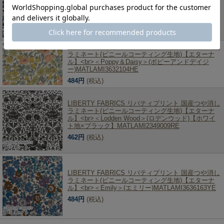
Megumi＞(メグミ)【ネイビー地】
MATLAMI3633126XE
462円
(税込)
LIBERTY FABRICS リバティプリント 国産つや消し
ラミネート(ビニールコーティング生地)【エターナ
ル】<br>＜Poppy＆Daisy＞(ポピーアンドデイジ
ー)MATLAMI3632104HE
484円
(税込)
LIBERTY FABRICS リバティプリント 国産つや消し
ラミネート(ビニールコーティング生地)【エターナ
ル】<br>＜Lodden Wood＞(ロデンウッド)【ホワイ
ト地×ブラック】MATLAMI2349009RE
462円
(税込)
LIBERTY FABRICS リバティプリント 国産つや消し
ラミネート(ビニールコーティング生地)【エターナ
ル】<br>＜Emily＞(エミリー)MATLAMI3636163YE
484円
(税込)