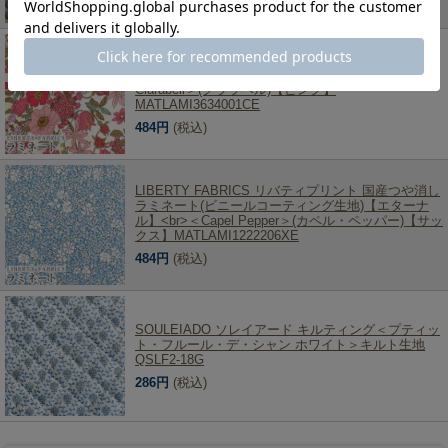
308円
(税込)
LIBERTY FABRICS リバティプリント 国産つや消し
ラミネート(ビニールコーティング生地)<br>＜
Clarabell＞(クララベル)【ピンク】
MATLAMI3634001CE
484円
(税込)
LIBERTY FABRICS リバティプリント 国産つや消し
ラミネート(ビニールコーティング生地)【エターナ
ル】<br>＜Capel Pepper＞(カペル・ペッパー)【サッ
クス】MATLAMI1222206XE
484円
(税込)
SOULEIADO ソレイアード キルティング＜プティッ
ト・フルール・デ・シャン ホワイト＞キルト生地
QSLF2-18G
286円
(税込)