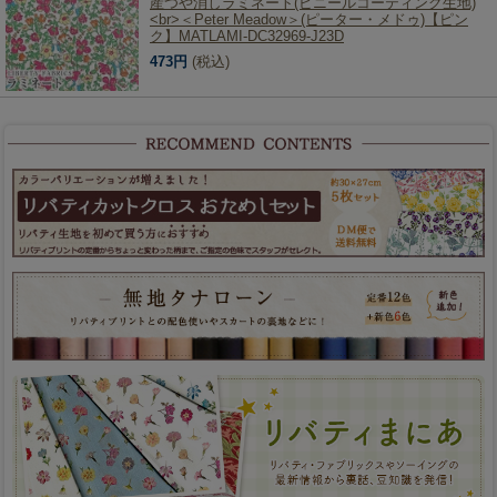
産つや消しラミネート(ビニールコーティング生地)
<br>＜Peter Meadow＞(ピーター・メドゥ)【ピン
ク】MATLAMI-DC32969-J23D
473円
(税込)