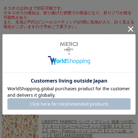
ネコポスは2mまで対応可能です。
※ネコポスの場合は、折り曲げた状態での発送になり、折りジワが残る
可能性があり、
また、生地とPVC(ビニールコーティング)の間に気泡が入り、白く見える
場合がございますので予めご了承下さい。
※このプリントは契約により製品化して販売することは禁じられていま
す。
ⓒFW&Co.,2020
リバティ・ファブリックス、生地の通販メルシー
>
リバティ・ファブリックス生地一覧
>
リバ
ティ・ファブリックス×ピーターラビット
> ピーターラビット™×リバティファブリックス
LIBERTY FABRICS リバティプリント・国産つや消しラミネート(ビニールコーティング生地)＜
Walker Rabbits＞(ウォーカー・ラビッツ)【レッド＆ピンク】MATLAMI-DC30741-J20C Peter
Rabbit™
レビューを書く
この商品を見た人は、こちらの商品もチェックしています！
LIBERTY FABRICS リバティプリント 国産つや消し
ラミネート(ビニールコーティング生地)【エターナ
ル】<br>＜Patricia＞(パトリシア)【クリーム地・レ
ッド】MATLAMI3330007WE