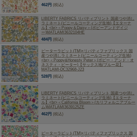
462円
(税込)
LIBERTY FABRICS リバティプリント 国産つや消し
ラミネート(ビニールコーティング生地)【エターナ
ル】<br>＜Poppy＆Daisy＞(ポピーアンドデイジ
ー)MATLAMI3632104HE
484円
(税込)
ピーターラビット(TM)×リバティファブリックス 国
産つや消しラミネート(ビニールコーティング生地)
<br>＜Poppy&Honesty Peter＞(ポピー・アンド・オ
ネスティ・ピーター)【サックス地/ブルー花】
MATLAMI-DC32968-J23
528円
(税込)
LIBERTY FABRICS リバティプリント 国産つや消し
ラミネート(ビニールコーティング生地)【エターナ
ル】<br>＜California Bloom＞(カリフォルニアブルー
ム)MATLAMI3639125ZE
462円
(税込)
ピーターラビット(TM)×リバティファブリックス 国