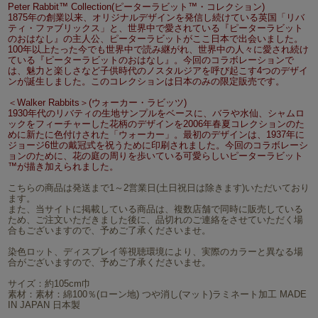
Peter Rabbit™ Collection(ピーターラビット™・コレクション)
1875年の創業以来、オリジナルデザインを発信し続けている英国「リバ
ティ・ファブリックス」と、世界中で愛されている『ピーターラビット
のおはなし』の主人公、ピーターラビットがここ日本で出会いました。
100年以上たった今でも世界中で読み継がれ、世界中の人々に愛され続け
ている『ピーターラビットのおはなし』。今回のコラボレーションで
は、魅力と楽しさなど子供時代のノスタルジアを呼び起こす4つのデザイ
ンが誕生しました。このコレクションは日本のみの限定販売です。
＜Walker Rabbits＞(ウォーカー・ラビッツ)
1930年代のリバティの生地サンプルをベースに、バラや水仙、シャムロ
ックをフィーチャーした花柄のデザインを2006年春夏コレクションのた
めに新たに色付けされた「ウォーカー」。最初のデザインは、1937年に
ジョージ6世の戴冠式を祝うために印刷されました。今回のコラボレーシ
ョンのために、花の庭の周りを歩いている可愛らしいピーターラビット
™が描き加えられました。
こちらの商品は発送まで1～2営業日(土日祝日は除きます)いただいており
ます。
また、当サイトに掲載している商品は、複数店舗で同時に販売している
ため、ご注文いただきました後に、品切れのご連絡をさせていただく場
合もございますので、予めご了承くださいませ。
染色ロット、ディスプレイ等視聴環境により、実際のカラーと異なる場
合がございますので、予めご了承くださいませ。
サイズ：約105cm巾
素材：素材：綿100％(ローン地) つや消し(マット)ラミネート加工 MADE
IN JAPAN 日本製